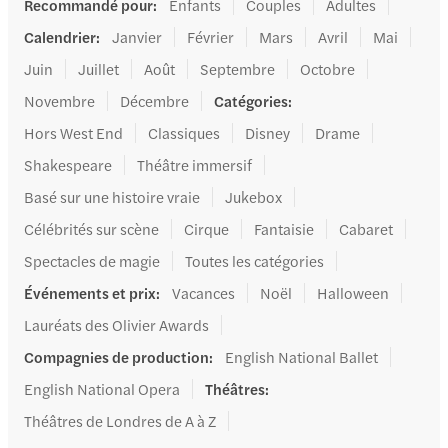
Recommandé pour
:
Enfants
Couples
Adultes
Calendrier
:
Janvier
Février
Mars
Avril
Mai
Juin
Juillet
Août
Septembre
Octobre
Novembre
Décembre
Catégories
:
Hors West End
Classiques
Disney
Drame
Shakespeare
Théâtre immersif
Basé sur une histoire vraie
Jukebox
Célébrités sur scène
Cirque
Fantaisie
Cabaret
Spectacles de magie
Toutes les catégories
Événements et prix
:
Vacances
Noël
Halloween
Lauréats des Olivier Awards
Compagnies de production
:
English National Ballet
English National Opera
Théâtres
:
Théâtres de Londres de A à Z