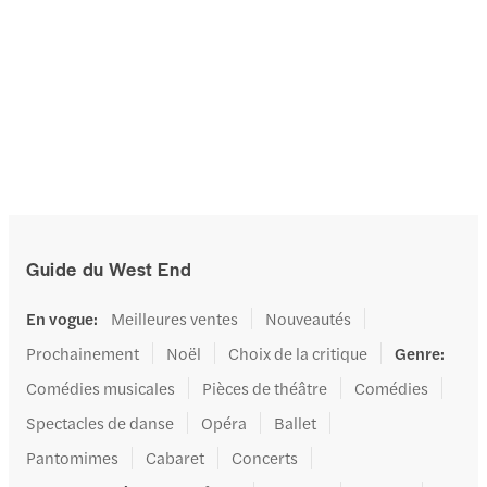
Guide du West End
En vogue
:
Meilleures ventes
Nouveautés
Prochainement
Noël
Choix de la critique
Genre
:
Comédies musicales
Pièces de théâtre
Comédies
Spectacles de danse
Opéra
Ballet
Pantomimes
Cabaret
Concerts