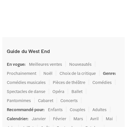
Guide du West End
En vogue
:
Meilleures ventes
Nouveautés
Prochainement
Noël
Choix de la critique
Genre
:
Comédies musicales
Pièces de théâtre
Comédies
Spectacles de danse
Opéra
Ballet
Pantomimes
Cabaret
Concerts
Recommandé pour
:
Enfants
Couples
Adultes
Calendrier
:
Janvier
Février
Mars
Avril
Mai