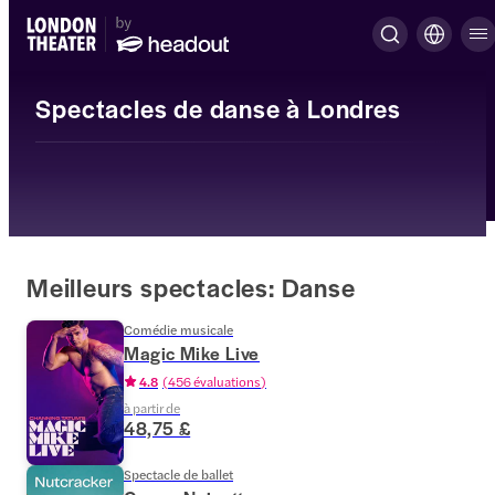
Spectacles de danse à Londres
Meilleurs spectacles: Danse
Comédie musicale
Magic Mike Live
4.8
(
456 évaluations
)
à partir de
48,75 £
Spectacle de ballet