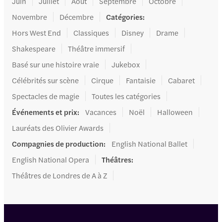
Juin
Juillet
Août
Septembre
Octobre
Novembre
Décembre
Catégories
:
Hors West End
Classiques
Disney
Drame
Shakespeare
Théâtre immersif
Basé sur une histoire vraie
Jukebox
Célébrités sur scène
Cirque
Fantaisie
Cabaret
Spectacles de magie
Toutes les catégories
Événements et prix
:
Vacances
Noël
Halloween
Lauréats des Olivier Awards
Compagnies de production
:
English National Ballet
English National Opera
Théâtres
:
Théâtres de Londres de A à Z