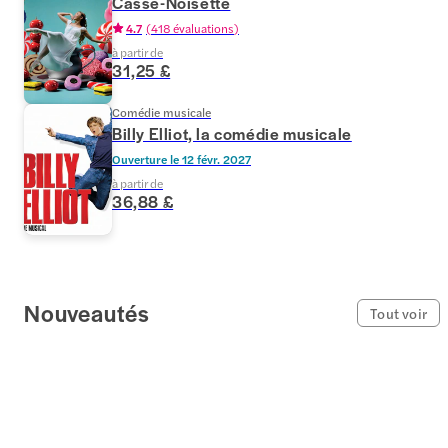
Casse-Noisette
4.7
(
418 évaluations
)
à partir de
31,25 £
Comédie musicale
Billy Elliot, la comédie musicale
Ouverture le
12 févr. 2027
à partir de
36,88 £
Nouveautés
Tout voir