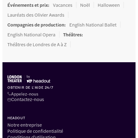
Événements et prix
:
Vacances
Noël
Halloween
Lauréats des Olivier Awards
Compagnies de production
:
English National Ballet
English National Opera
Théâtres
:
Théâtres de Londres de A à Z
OBTENIR DE L'AIDE 24/7
Appelez-nous
Contactez-nous
HEADOUT
Notre entreprise
Politique de confidentialité
Conditions d'utilisation