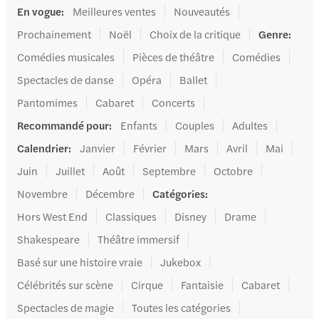
En vogue
:
Meilleures ventes
Nouveautés
Prochainement
Noël
Choix de la critique
Genre
:
Comédies musicales
Pièces de théâtre
Comédies
Spectacles de danse
Opéra
Ballet
Pantomimes
Cabaret
Concerts
Recommandé pour
:
Enfants
Couples
Adultes
Calendrier
:
Janvier
Février
Mars
Avril
Mai
Juin
Juillet
Août
Septembre
Octobre
Novembre
Décembre
Catégories
:
Hors West End
Classiques
Disney
Drame
Shakespeare
Théâtre immersif
Basé sur une histoire vraie
Jukebox
Célébrités sur scène
Cirque
Fantaisie
Cabaret
Spectacles de magie
Toutes les catégories