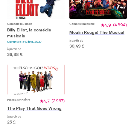
Comédie musicale
Comédie musicale
4.9
(
4 894
)
Billy Elliot, la comédie
Moulin Rouge! The Musical
musicale
à partir de
Ouverture le
12 févr. 2027
30,49 £
à partir de
36,88 £
Pièces de théâtre
4.7
(
2 967
)
The Play That Goes Wrong
à partir de
25 £