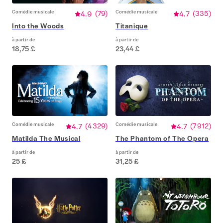
Comédie musicale
4.9
(
79
)
Comédie musicale
4.7
(
335
)
Into the Woods
Titanique
à partir de
à partir de
18,75 £
23,44 £
Comédie musicale
4.7
(
4 329
)
Comédie musicale
4.7
(
7 912
)
Matilda The Musical
The Phantom of The Opera
à partir de
à partir de
25 £
31,25 £