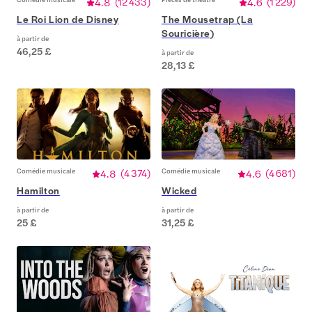
4.8
(
12 433
)
4.6
(
1 229
)
Le Roi Lion de Disney
The Mousetrap (La
Souricière)
à partir de
46,25 £
à partir de
28,13 £
Comédie musicale
4.8
(
4 374
)
Comédie musicale
4.6
(
4 681
)
Hamilton
Wicked
à partir de
à partir de
25 £
31,25 £