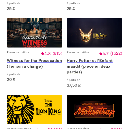
à partir de
à partir de
25 £
25 £
Pièces de théâtre
4.8
(
815
)
Pièces de théâtre
4.7
(
1 622
)
Witness for the Prosecution
Harry Potter et l'Enfant
(Témoin à charge)
maudit (pièce en deux
parties)
à partir de
20 £
à partir de
37,50 £
Comédie musicale
Pièces de théâtre