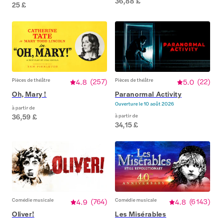
36,88 £
25 £
Pièces de théâtre
4.8
(
257
)
Pièces de théâtre
5.0
(
22
)
Oh, Mary !
Paranormal Activity
Ouverture le
10 août 2026
à partir de
36,59 £
à partir de
34,15 £
Comédie musicale
4.9
(
764
)
Comédie musicale
4.8
(
6 143
)
Oliver!
Les Misérables