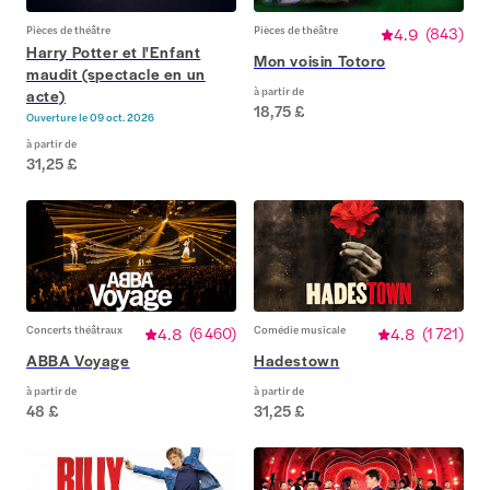
Pièces de théâtre
Pièces de théâtre
4.9
(
843
)
Harry Potter et l'Enfant
Mon voisin Totoro
maudit (spectacle en un
à partir de
acte)
18,75 £
Ouverture le
09 oct. 2026
à partir de
31,25 £
Concerts théâtraux
4.8
(
6 460
)
Comédie musicale
4.8
(
1 721
)
ABBA Voyage
Hadestown
à partir de
à partir de
48 £
31,25 £