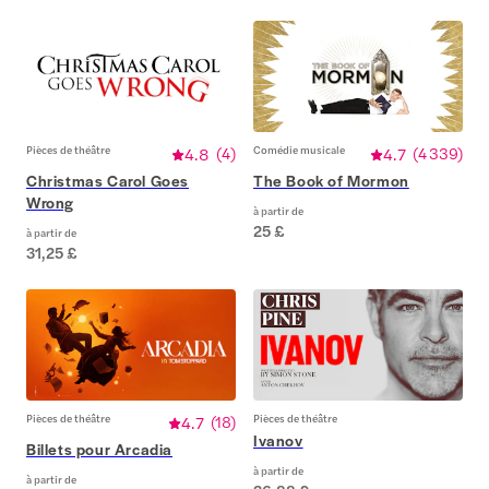
Pièces de théâtre
4.8
(
4
)
Comédie musicale
4.7
(
4 339
)
Christmas Carol Goes
The Book of Mormon
Wrong
à partir de
25 £
à partir de
31,25 £
Pièces de théâtre
4.7
(
18
)
Pièces de théâtre
Ivanov
Billets pour Arcadia
à partir de
à partir de