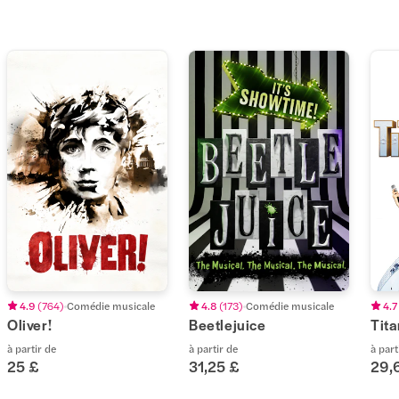
4.9
(
764
)
Comédie musicale
4.8
(
173
)
Comédie musicale
4.7
Oliver!
Beetlejuice
Tit
à partir de
à partir de
à part
25 £
31,25 £
29,