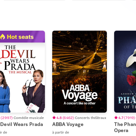
(
2 997
)
Comédie musicale
4.8
(
6 462
)
Concerts théâtraux
4.7
(
7 919
)
 Devil Wears Prada
ABBA Voyage
The Phan
Opera
ir de
à partir de