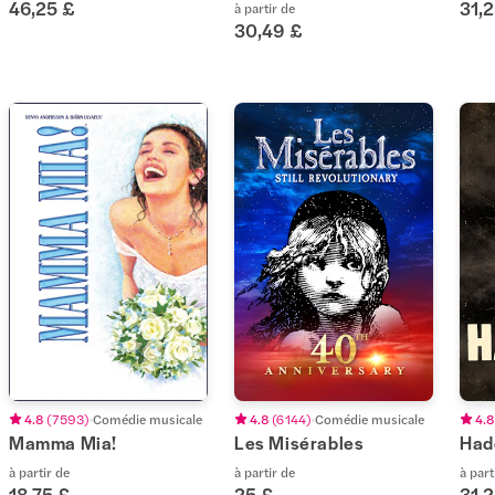
46,25 £
31,
à partir de
30,49 £
4.8
(
7 593
)
Comédie musicale
4.8
(
6 144
)
Comédie musicale
4.8
Mamma Mia!
Les Misérables
Had
à partir de
à partir de
à part
18,75 £
25 £
31,