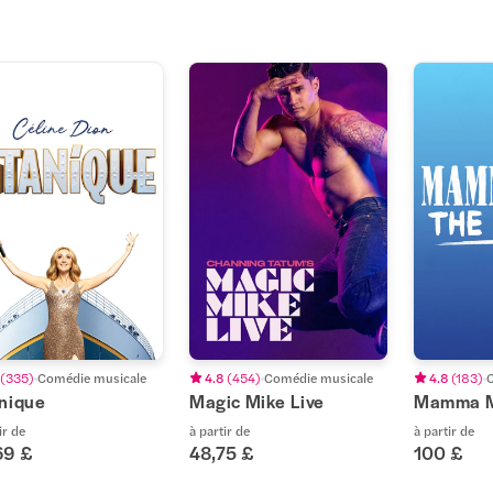
(
335
)
Comédie musicale
4.8
(
454
)
Comédie musicale
4.8
(
183
)
anique
Magic Mike Live
Mamma Mi
ir de
à partir de
à partir de
69 £
48,75 £
100 £