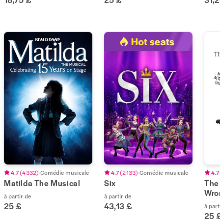
4.7
(
4 332
)
Comédie musicale
4.7
(
2 133
)
Comédie musicale
4.7
Matilda The Musical
Six
The
Wro
à partir de
à partir de
25 £
43,13 £
à part
25 