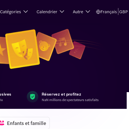
Catégories
Calendrier
Autre
Français
GBP
usives
Réservez et profitez
rix
NaN millions de spectateurs satisfaits
Enfants et famille