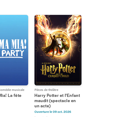
Comédie musicale
Pièces de théâtre
a! La fête
Harry Potter et l'Enfant
maudit (spectacle en
un acte)
Ouverture le
09 oct. 2026