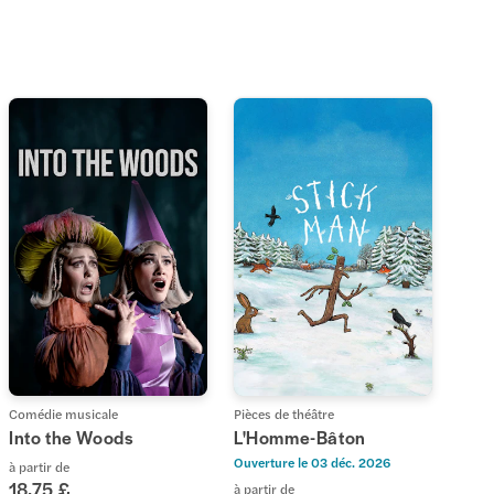
Comédie musicale
Pièces de théâtre
Into the Woods
L'Homme-Bâton
Ouverture le
03 déc. 2026
à partir de
18,75 £
à partir de