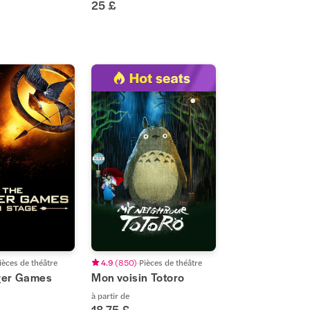
25 £
ièces de théâtre
4.9
(
850
)
Pièces de théâtre
ger Games
Mon voisin Totoro
à partir de
18,75 £