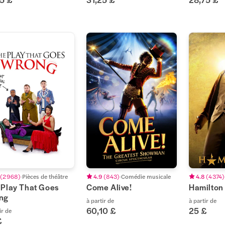
(
2 968
)
Pièces de théâtre
4.9
(
843
)
Comédie musicale
4.8
(
4 374
)
 Play That Goes
Come Alive!
Hamilton
ng
à partir de
à partir de
60,10 £
25 £
ir de
£