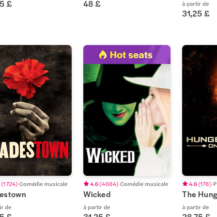
25 £
48 £
à partir de
31,25 £
(
1 724
)
Comédie musicale
4.6
(
4 684
)
Comédie musicale
4.6
(
178
)
P
estown
Wicked
The Hun
ir de
à partir de
à partir de
25 £
31,25 £
28,75 £