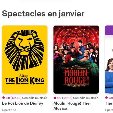
Spectacles en janvier
4.8
(
12 446
)
Comédie musicale
4.9
(
4 903
)
Comédie musicale
4.8
Le Roi Lion de Disney
Moulin Rouge! The
The
Musical
à partir de
à part