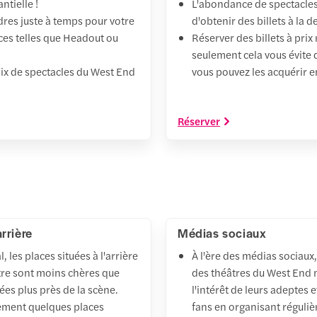
tielle !
L'abondance de spectacles
ndres juste à temps pour votre
d'obtenir des billets à la 
rces telles que Headout ou
Réserver des billets à pri
seulement cela vous évite 
oix de spectacles du West End
vous pouvez les acquérir en 
Réserver
arrière
Médias sociaux
, les places situées à l'arrière
À l'ère des médias sociaux,
tre sont moins chères que
des théâtres du West End
uées plus près de la scène.
l'intérêt de leurs adeptes e
alement quelques places
fans en organisant réguli