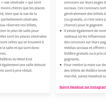
« vue obstruée » qui sont
concours sur leurs pages 
moins chères que les places
sociaux. Ces concours co
é, bien que la vue de la
généralement des billets à 
t partiellement obstruée.
(ou gratuits, si c'est votre 
us réservez vos billets,
chance) pour le gagnant.
ien le plan de salle pour
Il existe également de no
lles sont les places obstruées
cadeaux où les influenceu
 sont celles qui se trouvent à
des concours sur leurs pa
de la salle et qui sont donc
médias sociaux et offrent d
res.
théâtre gratuits ou à prix r
théâtres du West End
gagnants.
 également une salle debout
Pour mettre la main sur des
ets sont à prix réduit.
des billets de théâtre lon
marché, suivez Headout su
Suivre Headout sur Instagra