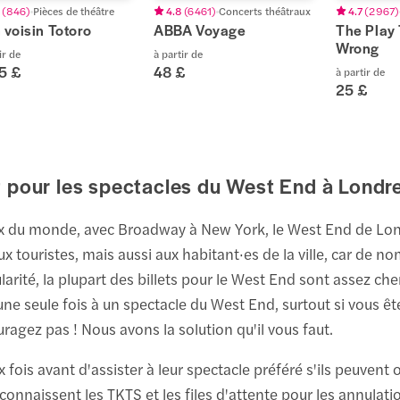
(
846
)
Pièces de théâtre
4.8
(
6 461
)
Concerts théâtraux
4.7
(
2 967
)
voisin Totoro
ABBA Voyage
The Play
Wrong
ir de
à partir de
5 £
48 £
à partir de
25 £
uit pour les spectacles du West End à Londr
 du monde, avec Broadway à New York, le West End de Londre
x touristes, mais aussi aux habitant·es de la ville, car de 
larité, la plupart des billets pour le West End sont assez c
'une seule fois à un spectacle du West End, surtout si vous ête
gez pas ! Nous avons la solution qu'il vous faut.
 fois avant d'assister à leur spectacle préféré s'ils peuvent o
 connaissent les TKTS et les files d'attente pour les annula