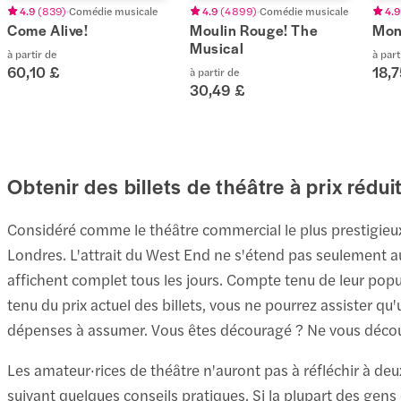
4.9
(
839
)
Comédie musicale
4.9
(
4 899
)
Comédie musicale
4.9
Come Alive!
Moulin Rouge! The
Mon 
Musical
à partir de
à part
60,10 £
18,7
à partir de
30,49 £
Obtenir des billets de théâtre à prix réd
Considéré comme le théâtre commercial le plus prestigieux
Londres. L'attrait du West End ne s'étend pas seulement au
affichent complet tous les jours. Compte tenu de leur popu
tenu du prix actuel des billets, vous ne pourrez assister qu
dépenses à assumer. Vous êtes découragé ? Ne vous découra
Les amateur·rices de théâtre n'auront pas à réfléchir à deux
suivant quelques conseils pratiques. Si la plupart des gens