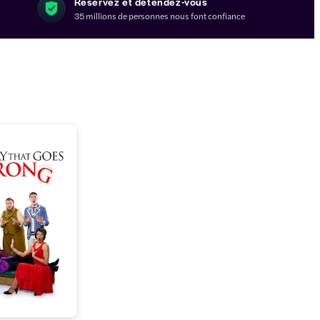
Réservez et détendez-vous
35 millions de personnes nous font confiance