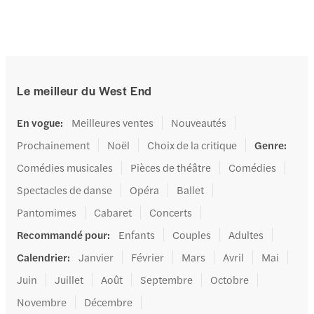
Le meilleur du West End
En vogue
:
Meilleures ventes
Nouveautés
Prochainement
Noël
Choix de la critique
Genre
:
Comédies musicales
Pièces de théâtre
Comédies
Spectacles de danse
Opéra
Ballet
Pantomimes
Cabaret
Concerts
Recommandé pour
:
Enfants
Couples
Adultes
Calendrier
:
Janvier
Février
Mars
Avril
Mai
Juin
Juillet
Août
Septembre
Octobre
Novembre
Décembre