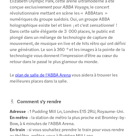
Elizabeth Olympic Park, cette arène ultramoderne a été
conçue
exclusivement
pour
ABBA Voyage
, le concert
révolutionnaire mettant en scène les « ABBAtars »
numériques du groupe suédois. Oui, un groupe ABBA
holographique existe bel et bien ; et c'est
sensationnel
!
Dans cette salle élégante de 3 000 places, le public est
plongé dans un mélange de technologie de capture de
mouvement, de musique en live et de hits rétro qui ont défini
une génération. Le son à 360 ° et les images à la pointe de la
technologie vous donnent l'impression d'être au cœur du
retour dans le passé le plus glamour du monde.
Le
plan de salle de l'ABBA Arena
vous aidera à trouver les
meilleures places dans la salle.
Comment s'y rendre
Adresse
: 1 Pudding Mill Ln, Londres E15 2RU, Royaume-Uni.
En métro
: la station de métro la plus proche est Bromley-by-
Bow, à 4 minutes de l'ABBA Arena.
En train
: si vous souhaitez prendre le train pour vous rendre
au théâtre, arrêtez-vous à Pudding Mill Lane.