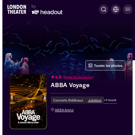
Toutes les photos
4.8
(
6 462 évaluations
)
ABBA Voyage
+
1
more
Concerts théâtraux
Jukebox
ABBA Arena