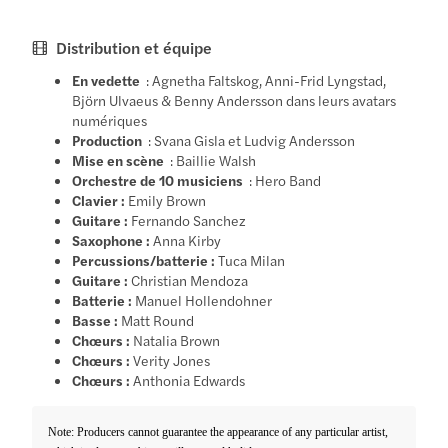
Distribution et équipe
En vedette
: Agnetha Faltskog, Anni-Frid Lyngstad,
Björn Ulvaeus & Benny Andersson dans leurs avatars
numériques
Production
: Svana Gisla et Ludvig Andersson
Mise en scène
: Baillie Walsh
Orchestre de 10 musiciens
: Hero Band
Clavier :
Emily Brown
Guitare :
Fernando Sanchez
Saxophone :
Anna Kirby
Percussions/batterie :
Tuca Milan
Guitare :
Christian Mendoza
Batterie :
Manuel Hollendohner
Basse :
Matt Round
Chœurs :
Natalia Brown
Chœurs :
Verity Jones
Chœurs :
Anthonia Edwards
Note: Producers cannot guarantee the appearance of any particular artist,