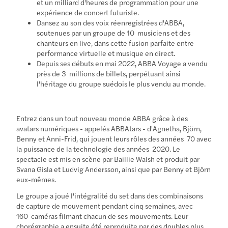
et un milliard d'heures de programmation pour une
expérience de concert futuriste.
Dansez au son des voix réenregistrées d'ABBA,
soutenues par un groupe de 10 musiciens et des
chanteurs en live, dans cette fusion parfaite entre
performance virtuelle et musique en direct.
Depuis ses débuts en mai 2022, ABBA Voyage a vendu
près de 3 millions de billets, perpétuant ainsi
l'héritage du groupe suédois le plus vendu au monde.
Entrez dans un tout nouveau monde ABBA grâce à des
avatars numériques - appelés ABBAtars - d'Agnetha, Björn,
Benny et Anni-Frid, qui jouent leurs rôles des années 70 avec
la puissance de la technologie des années 2020. Le
spectacle est mis en scène par Baillie Walsh et produit par
Svana Gisla et Ludvig Andersson, ainsi que par Benny et Björn
eux-mêmes.
Le groupe a joué l'intégralité du set dans des combinaisons
de capture de mouvement pendant cinq semaines, avec
160 caméras filmant chacun de ses mouvements. Leur
chorégraphie a ensuite été reproduite par des doubles plus