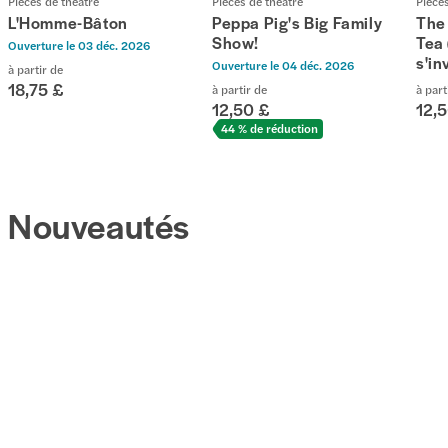
Pièces de théâtre
Pièces de théâtre
Pièce
L'Homme-Bâton
Peppa Pig's Big Family
The
Show!
Tea 
Ouverture le
03 déc. 2026
s'in
Ouverture le
04 déc. 2026
à partir de
18,75 £
à partir de
à part
12,50 £
12,
44 % de réduction
Nouveautés