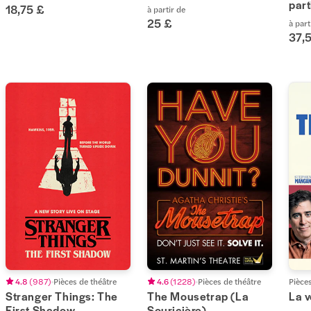
part
18,75 £
à partir de
25 £
à part
37,
4.8
(
987
)
Pièces de théâtre
4.6
(
1 228
)
Pièces de théâtre
Pièce
Stranger Things: The
The Mousetrap (La
La v
First Shadow
Souricière)