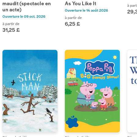
maudit (spectacle en
As You Like It
à part
un acte)
Ouverture le
14 août 2026
29,
Ouverture le
09 oct. 2026
à partir de
6,25 £
à partir de
31,25 £