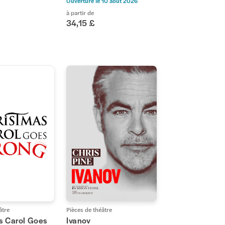
Ouverture le
10 août 2026
à partir de
34,15 £
âtre
Pièces de théâtre
s Carol Goes
Ivanov