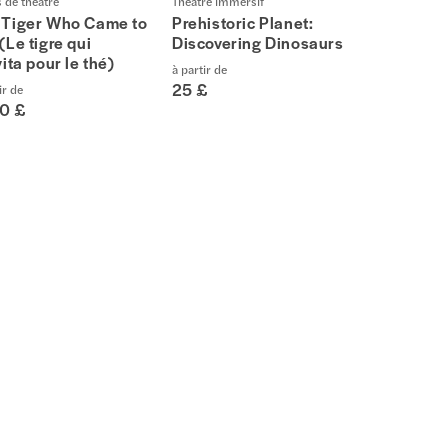
s de théâtre
Théâtre immersif
 Tiger Who Came to
Prehistoric Planet:
(Le tigre qui
Discovering Dinosaurs
vita pour le thé)
à partir de
25 £
ir de
50 £