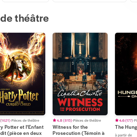
 de théâtre
(
1 621
)
Pièces de théâtre
4.8
(
815
)
Pièces de théâtre
4.6
(
177
)
P
y Potter et l'Enfant
Witness for the
The Hun
dit (pièce en deux
Prosecution (Témoin à
à partir de