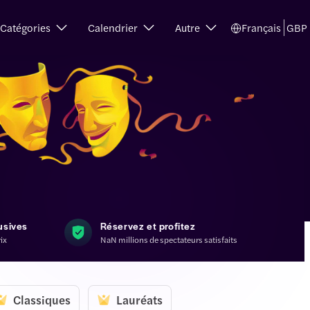
Catégories
Calendrier
Autre
Français
GBP
usives
Réservez et profitez
rix
NaN millions de spectateurs satisfaits
Classiques
Lauréats