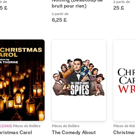
ir de
à partir de
bruit pour rien)
25 £
25 £
à partir de
6,25 £
(
2 240
)
Pièces de théâtre
Pièces de théâtre
Pièces de thé
hristmas Carol
The Comedy About
Christma