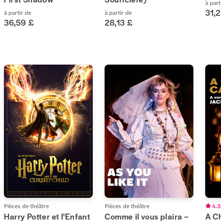
à part
31,
à partir de
à partir de
36,59 £
28,13 £
Pièces de théâtre
Pièces de théâtre
4.3
Harry Potter et l'Enfant
Comme il vous plaira –
A C