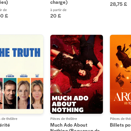
ies)
charge)
28,75 £
ir de
à partir de
50 £
20 £
s de théâtre
Pièces de théâtre
Pièces de thé
érité
Much Ado About
Billets p
Nothing (Beaucoup de