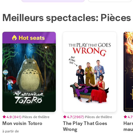
Meilleurs spectacles: Pièces
4.9
(
841
)
Pièces de théâtre
4.7
(
2 967
)
Pièces de théâtre
4.7
Mon voisin Totoro
The Play That Goes
Harr
Wrong
mau
à partir de