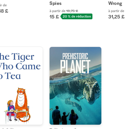
Spies
Wrong
ir de
38 £
à partir de
18,75 £
à partir de
15 £
31,25 £
20 % de réduction