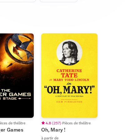
ièces de théâtre
4.8
(
257
)
Pièces de théâtre
ger Games
Oh, Mary !
à partir de