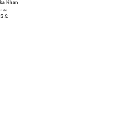
ka Khan
ir de
75 £