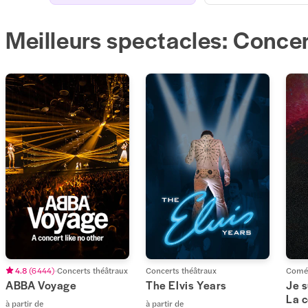
Meilleurs spectacles: Concer
4.8
(
6 444
)
Concerts théâtraux
Concerts théâtraux
Coméd
ABBA Voyage
The Elvis Years
Je 
La 
à partir de
à partir de