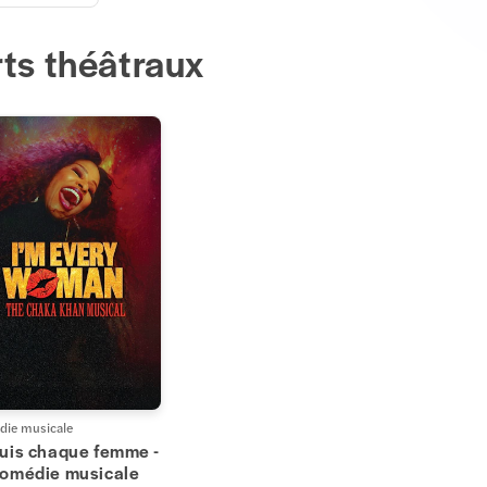
ts théâtraux
ie musicale
suis chaque femme -
comédie musicale