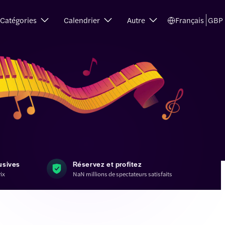
Catégories
Calendrier
Autre
Français
GBP
usives
Réservez et profitez
rix
NaN millions de spectateurs satisfaits