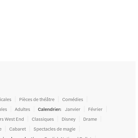
cales
Pièces de théâtre
Comédies
les
Adultes
Calendrier
:
Janvier
Février
rs West End
Classiques
Disney
Drame
e
Cabaret
Spectacles de magie