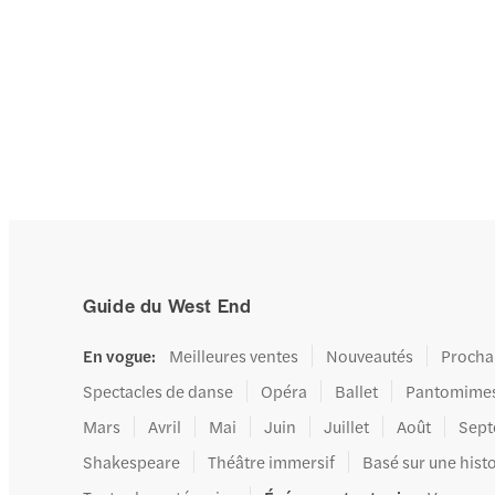
Guide du West End
En vogue
:
Meilleures ventes
Nouveautés
Procha
Spectacles de danse
Opéra
Ballet
Pantomime
Mars
Avril
Mai
Juin
Juillet
Août
Sep
Shakespeare
Théâtre immersif
Basé sur une histo