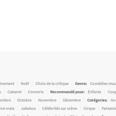
inement
Noël
Choix de la critique
Genre
:
Comédies musi
s
Cabaret
Concerts
Recommandé pour
:
Enfants
Coup
tembre
Octobre
Novembre
Décembre
Catégories
:
Ho
ire vraie
Jukebox
Célébrités sur scène
Cirque
Fantaisi