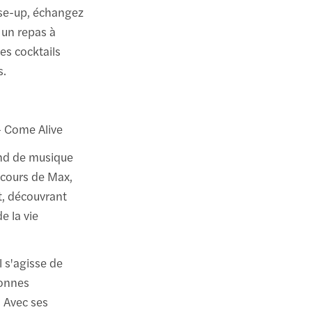
ose-up, échangez
 un repas à
es cocktails
s.
 Come Alive
ond de musique
rcours de Max,
t, découvrant
e la vie
l s'agisse de
sonnes
 Avec ses