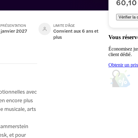
60,10
Vérifier la 
EPRÉSENTATION
LIMITE D'ÂGE
 janvier 2027
Convient aux 6 ans et
plus
Vous réserv
Économisez jus
client dédié.
Obtenir un pri
tionnelles avec
en encore plus
 musicale, arts
 Hammerstein
esk, et pour