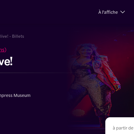
À l'affiche
ive! - Billets
ns
)
ve!
Empress Museum
à partir de