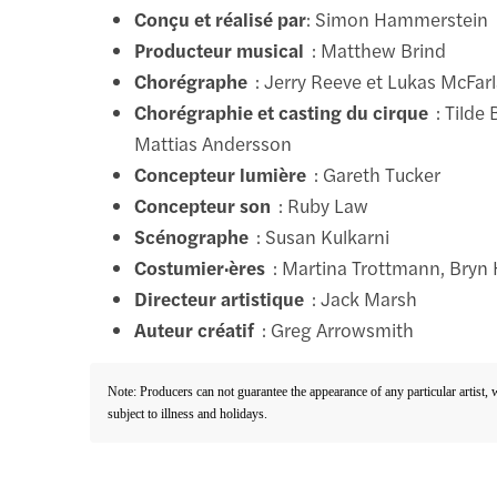
Conçu et réalisé par
: Simon Hammerstein
Producteur musical
: Matthew Brind
Chorégraphe
: Jerry Reeve et Lukas McFar
Chorégraphie et casting du cirque
: Tilde 
Mattias Andersson
Concepteur lumière
: Gareth Tucker
Concepteur son
: Ruby Law
Scénographe
: Susan Kulkarni
Costumier·ères
: Martina Trottmann, Bryn 
Directeur artistique
: Jack Marsh
Auteur créatif
: Greg Arrowsmith
Note: Producers can not guarantee the appearance of any particular artist,
subject to illness and holidays.