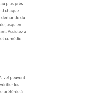
 au plus près
rend chaque
te demande du
gée jusqu'en
ant. Assistez à
e et comédie
Alive! peuvent
érifier les
te préférée à