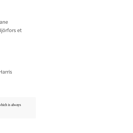
lane
Björfors et
Harris
 which is always