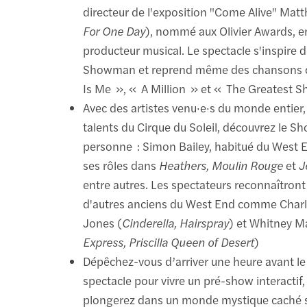
directeur de l'exposition "Come Alive" Mat
For One Day
), nommé aux Olivier Awards, en
producteur musical. Le spectacle s'inspire 
Showman et reprend même des chansons
Is Me », « A Million » et « The Greatest 
Avec des artistes venu·e·s du monde entier
talents du Cirque du Soleil, découvrez le 
personne : Simon Bailey, habitué du West 
ses rôles dans
Heathers, Moulin Rouge
et
J
entre autres. Les spectateurs reconnaîtront
d'autres anciens du West End comme Char
Jones (
Cinderella, Hairspray
) et Whitney Ma
Express, Priscilla Queen of Desert
)
Dépêchez-vous d’arriver une heure avant le
spectacle pour vivre un pré-show interactif,
plongerez dans un monde mystique caché s