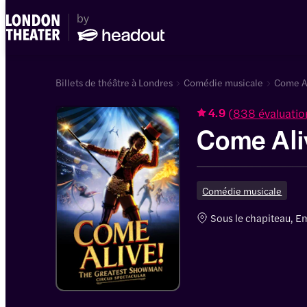
Billets de théâtre à Londres
Comédie musicale
Come Al
(
838 évaluatio
4.9
Come Ali
Comédie musicale
Sous le chapiteau, 