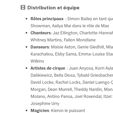
Distribution et équipe
Rôles principaux
: Simon Bailey en tant q
Showman, Aaliya Mai dans le rôle de Max
Chanteurs
: Jaz Ellington, Charlotte-Hanna
Whitney Martins, Fallon Mondlane
Danseurs
: Maisie Axton, Genie Gledhill, Mi
Karachaliou, Ebby Sama, Emma-Louise Stan
Wilkins
Artistes de cirque
: Juan Anyosa, Korri Aul
Dabkiewicz, Bella Diosa, Tybald Griesbacher
David Locke, Rachel Locks, Daniel Luengo 
Morgan, Dean Murrell, Theddy Nardin, Man
Molano, Antino Pansa, Joel Roxendal, Itzel 
Josephine Urry
Magicien
: Kieron le puissant