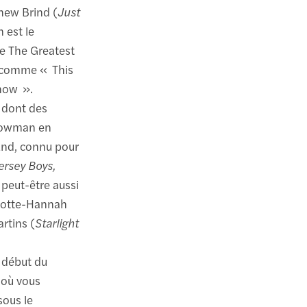
thew Brind (
Just
 est le
de The Greatest
 comme « This
Show ».
, dont des
Showman en
End, connu pour
ersey Boys,
 peut-être aussi
lotte-Hannah
rtins (
Starlight
 début du
 où vous
ous le