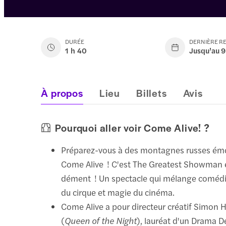
DURÉE
DERNIÈRE R
1 h 40
Jusqu’au 9
À propos
Lieu
Billets
Avis
Pourquoi aller voir Come Alive! ?
Préparez-vous à des montagnes russes émo
Come Alive ! C'est The Greatest Showman 
dément ! Un spectacle qui mélange comédie
du cirque et magie du cinéma.
Come Alive a pour directeur créatif Simon
(
Queen of the Night
), lauréat d'un Drama D