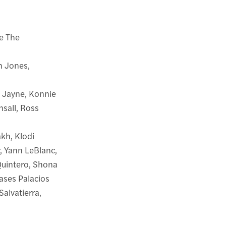
ue The
h Jones,
a Jayne, Konnie
sall, Ross
akh, Klodi
, Yann LeBlanc,
Quintero, Shona
ases Palacios
Salvatierra,