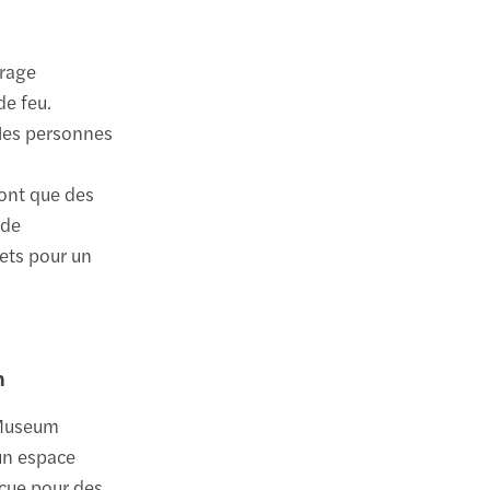
irage
de feu.
 les personnes
sont que des
 de
lets pour un
m
 Museum
un espace
nçue pour des