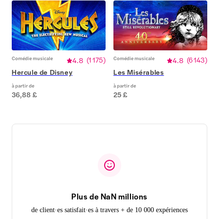
Comédie musicale
4.8
(
1 175
)
Comédie musicale
4.8
(
6 143
)
Hercule de Disney
Les Misérables
à partir de
à partir de
36,88 £
25 £
Plus de NaN millions
de client·es satisfait·es à travers + de 10 000 expériences