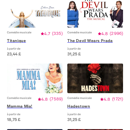
Comédie musicale
4.7
(
335
)
Comédie musicale
4.8
(
2 996
)
Titanique
The Devil Wears Prada
à partir de
à partir de
23,44 £
31,25 £
Comédie musicale
4.8
(
7 589
)
Comédie musicale
4.8
(
1 721
)
Mamma Mia!
Hadestown
à partir de
à partir de
18,75 £
31,25 £