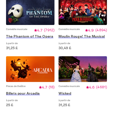
Comédie musicale
4.7
(
7 912
)
Comédie musicale
4.9
(
4 894
)
The Phantom of The Opera
Moulin Rouge! The Musical
à partir de
à partir de
31,25 £
30,49 £
Pièces de théâtre
4.7
(
18
)
Comédie musicale
4.6
(
4 681
)
Billets pour Arcadia
Wicked
à partir de
à partir de
25 £
31,25 £