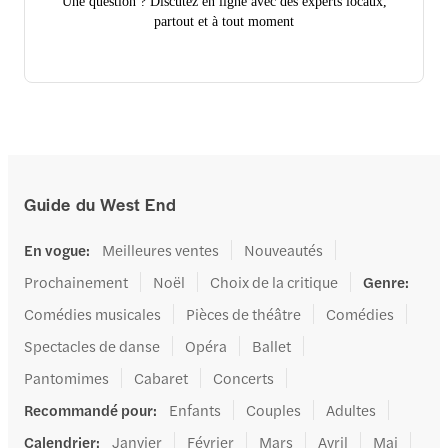
Une question ? Discutez en ligne avec des experts locaux,
partout et à tout moment
Guide du West End
En vogue
:
Meilleures ventes
Nouveautés
Prochainement
Noël
Choix de la critique
Genre
:
Comédies musicales
Pièces de théâtre
Comédies
Spectacles de danse
Opéra
Ballet
Pantomimes
Cabaret
Concerts
Recommandé pour
:
Enfants
Couples
Adultes
Calendrier
:
Janvier
Février
Mars
Avril
Mai