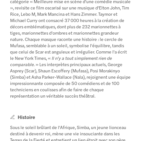
catégorie « Meilleure mise en scène d'une comédie musicale
», revisite ce film oscarisé sur une musique d'Elton John, Tim
Rice, Lebo M, Mark Mancina et Hans Zimmer. Taymor et
Michael Curry ont consacré 37 000 heures à la création de
décors emblématiques, dont plus de 232 marionnettes à
tiges, marionnettes d'ombres et marionnettes grandeur
nature. Chaque masque raconte une histoire : le cercle de
Mufasa, semblable à un soleil, symbolise l'équilibre, tandis
que celui de Scar est anguleux et irrégulier. Comme l'a écrit
le New York Times, «
Il n'y a tout simplement rien de
comparable
. » Les interprètes principaux actuels, George
Asprey (Scar), Shaun Escoffery (Mufasa), Posi Morakinyo
(Simba) et Asha Parker-Wallace (Nala), rejoignent une équipe
impressionnante composée de 50 comédiens et de 100
techniciens en coulisses afin de faire de chaque
représentation un véritable succès théâtral.
Histoire
Sous le soleil brûlant de l'Afrique, Simba, un jeune lionceau
destiné à devenir roi, mène une vie insouciante dans les
Terres de la Fierté et entretient un lien étroit avec son père,