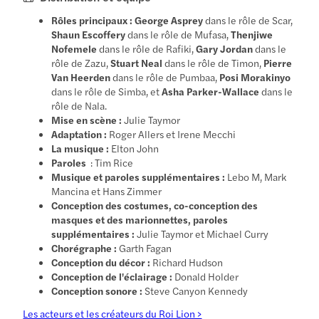
Rôles principaux :
George Asprey
dans le rôle de Scar,
Shaun Escoffery
dans le rôle de Mufasa,
Thenjiwe
Nofemele
dans le rôle de Rafiki,
Gary Jordan
dans le
rôle de Zazu,
Stuart Neal
dans le rôle de Timon,
Pierre
Van Heerden
dans le rôle de Pumbaa,
Posi Morakinyo
dans le rôle de Simba, et
Asha Parker-Wallace
dans le
rôle de Nala.
Mise en scène :
Julie Taymor
Adaptation :
Roger Allers et Irene Mecchi
La musique :
Elton John
Paroles
: Tim Rice
Musique et paroles supplémentaires :
Lebo M, Mark
Mancina et Hans Zimmer
Conception des costumes, co-conception des
masques et des marionnettes, paroles
supplémentaires :
Julie Taymor et Michael Curry
Chorégraphe :
Garth Fagan
Conception du décor :
Richard Hudson
Conception de l'éclairage :
Donald Holder
Conception sonore :
Steve Canyon Kennedy
Les acteurs et les créateurs du Roi Lion >