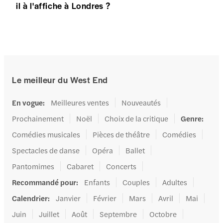
il à l'affiche à Londres ?
Le meilleur du West End
En vogue
:
Meilleures ventes
Nouveautés
Prochainement
Noël
Choix de la critique
Genre
:
Comédies musicales
Pièces de théâtre
Comédies
Spectacles de danse
Opéra
Ballet
Pantomimes
Cabaret
Concerts
Recommandé pour
:
Enfants
Couples
Adultes
Calendrier
:
Janvier
Février
Mars
Avril
Mai
Juin
Juillet
Août
Septembre
Octobre