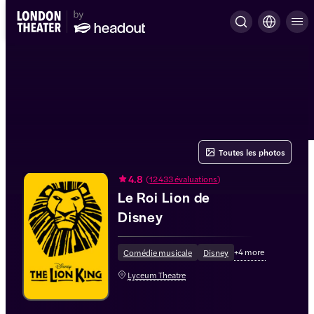
Toutes les photos
4.8
(
12 433 évaluations
)
Le Roi Lion de
Disney
+
4
more
Comédie musicale
Disney
Lyceum Theatre