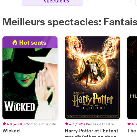
spectacles
Meilleurs spectacles: Fantais
4.6
(
4 680
)
Comédie musicale
4.7
(
1 621
)
Pièces de théâtre
4.6
Wicked
Harry Potter et l'Enfant
The
maudit (pièce en deux