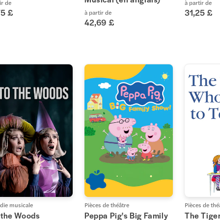
ir de
à partir de
75 £
31,25 £
à partir de
42,69 £
ie musicale
Pièces de théâtre
Pièces de thé
o the Woods
Peppa Pig's Big Family
The Tige