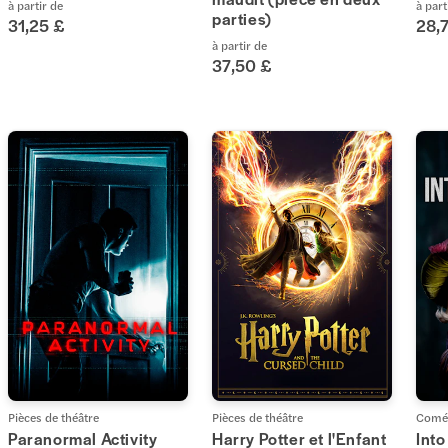
à partir de
à part
parties)
31,25 £
28,
à partir de
37,50 £
Pièces de théâtre
Pièces de théâtre
Coméd
Paranormal Activity
Harry Potter et l'Enfant
Int