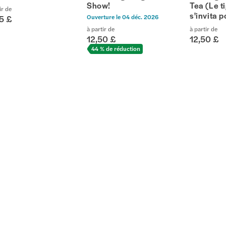
Show!
Tea (Le t
ir de
s'invita p
Ouverture le
04 déc. 2026
5 £
à partir de
à partir de
12,50 £
12,50 £
44 % de réduction