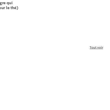
igre qui
our le thé)
Tout voir