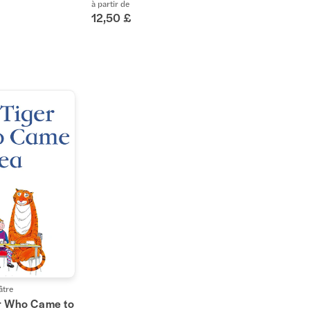
à partir de
12,50 £
âtre
r Who Came to