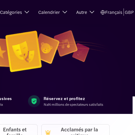
Catégories
Calendrier
Autre
Français
GBP
usives
Réservez et profitez
rix
NaN millions de spectateurs satisfaits
Enfants et
Acclamés par la