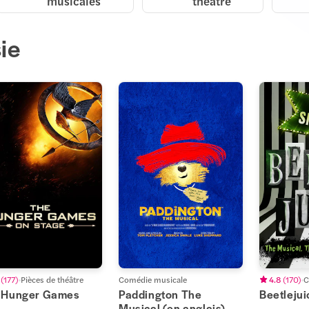
musicales
théâtre
ie
(
177
)
Pièces de théâtre
Comédie musicale
4.8
(
170
)
C
 Hunger Games
Paddington The
Beetlejui
Musical (en anglais)