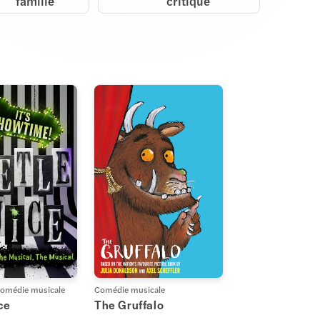
famille
critique
omédie musicale
Comédie musicale
ce
The Gruffalo