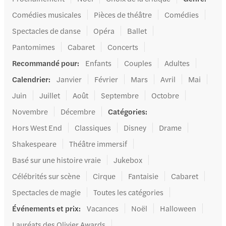
Comédies musicales
Pièces de théâtre
Comédies
Spectacles de danse
Opéra
Ballet
Pantomimes
Cabaret
Concerts
Recommandé pour
:
Enfants
Couples
Adultes
Calendrier
:
Janvier
Février
Mars
Avril
Mai
Juin
Juillet
Août
Septembre
Octobre
Novembre
Décembre
Catégories
:
Hors West End
Classiques
Disney
Drame
Shakespeare
Théâtre immersif
Basé sur une histoire vraie
Jukebox
Célébrités sur scène
Cirque
Fantaisie
Cabaret
Spectacles de magie
Toutes les catégories
Événements et prix
:
Vacances
Noël
Halloween
Lauréats des Olivier Awards