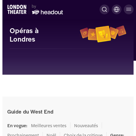
Opéras à
Londres
Guide du West End
En vogue
:
Meilleures ventes
Nouveautés
Prochainement
Noël
Choix de la critique
Genre
: