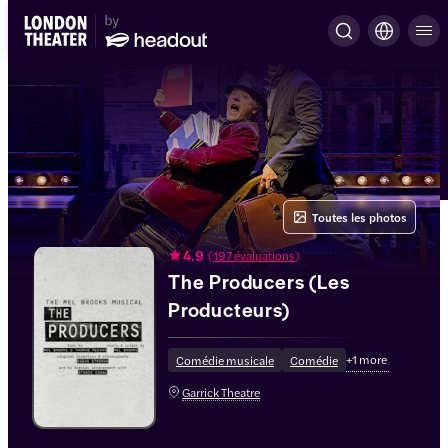
Toutes les photos
4.9
(
197 évaluations
)
The Producers (Les
Producteurs)
+
1
more
Comédie musicale
Comédie
Garrick Theatre