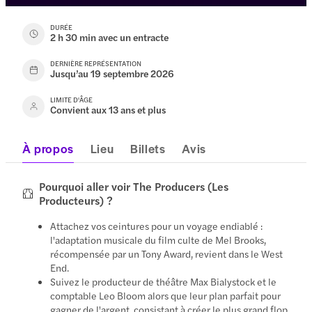
DURÉE
2 h 30 min avec un entracte
DERNIÈRE REPRÉSENTATION
Jusqu’au 19 septembre 2026
LIMITE D'ÂGE
Convient aux 13 ans et plus
À propos
Lieu
Billets
Avis
Pourquoi aller voir The Producers (Les
Producteurs) ?
Attachez vos ceintures pour un voyage endiablé :
l'adaptation musicale du film culte de Mel Brooks,
récompensée par un Tony Award, revient dans le West
End.
Suivez le producteur de théâtre Max Bialystock et le
comptable Leo Bloom alors que leur plan parfait pour
gagner de l'argent, consistant à créer le plus grand flop