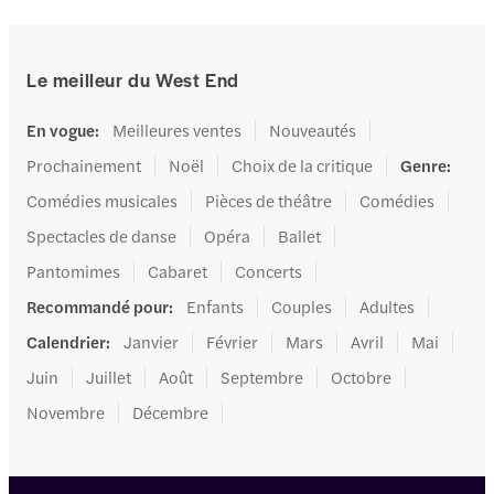
Le meilleur du West End
En vogue
:
Meilleures ventes
Nouveautés
Prochainement
Noël
Choix de la critique
Genre
:
Comédies musicales
Pièces de théâtre
Comédies
Spectacles de danse
Opéra
Ballet
Pantomimes
Cabaret
Concerts
Recommandé pour
:
Enfants
Couples
Adultes
Calendrier
:
Janvier
Février
Mars
Avril
Mai
Juin
Juillet
Août
Septembre
Octobre
Novembre
Décembre