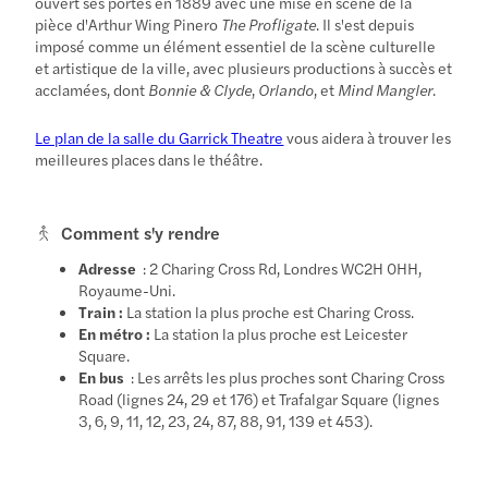
ouvert ses portes en 1889 avec une mise en scène de la
pièce d'Arthur Wing Pinero
The Profligate
. Il s'est depuis
imposé comme un élément essentiel de la scène culturelle
et artistique de la ville, avec plusieurs productions à succès et
acclamées, dont
Bonnie & Clyde
,
Orlando
, et
Mind Mangler
.
Le plan de la salle du Garrick Theatre
vous aidera à trouver les
meilleures places dans le théâtre.
Comment s'y rendre
Adresse
: 2 Charing Cross Rd, Londres WC2H 0HH,
Royaume-Uni.
Train :
La station la plus proche est Charing Cross.
En métro :
La station la plus proche est Leicester
Square.
En bus
: Les arrêts les plus proches sont Charing Cross
Road (lignes 24, 29 et 176) et Trafalgar Square (lignes
3, 6, 9, 11, 12, 23, 24, 87, 88, 91, 139 et 453).