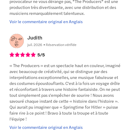
provocateur ne vous dérange pas, *The Producers* est une
production très divertissante, avec une distribution et des
musiciens remarquablement talentueux.
Voir le commentaire original en Anglais
Judith
juil. 2026
Réservation vérifiée
5
/5
« The Producers » est un spectacle haut en couleur, imaginé
avec beaucoup de créativité, qui se distingue par des
interprétations exceptionnelles, une musique fabuleuse et
des costumes époustouflants. C'est à la fois un voyage drôle
et réconfortant à travers une histoire fantaisiste. On ne peut
tout simplement pas s'empêcher de sourire ! Nous avons
savouré chaque instant de cette « histoire dans l'histoire ».
Qui aurait pu imaginer que « Springtime for Hitler » puisse
faire rire à ce point ! Bravo à toute la troupe et à toute
l'équipe !
Voir le commentaire original en Anglais