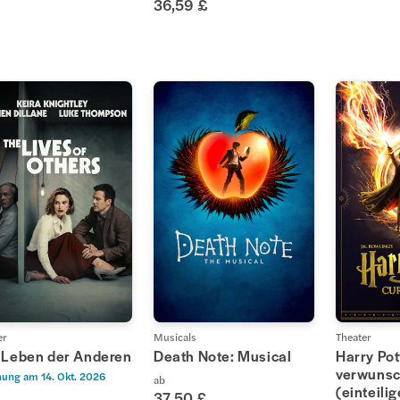
36,59 £
er
Musicals
Theater
 Leben der Anderen
Death Note: Musical
Harry Pot
verwunsc
nung am
14. Okt. 2026
ab
(einteili
37,50 £