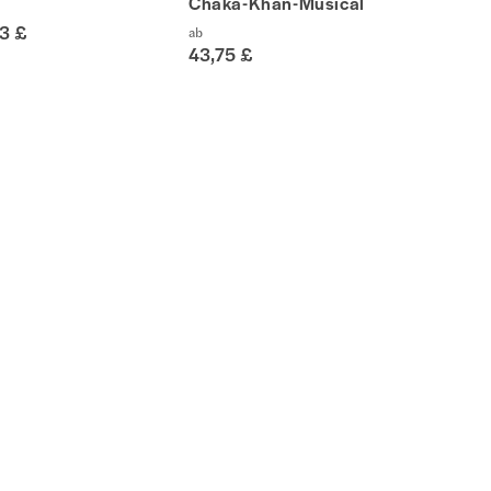
Chaka-Khan-Musical
13 £
ab
43,75 £