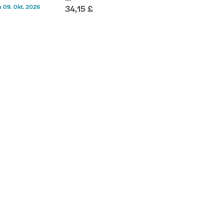
m
09. Okt. 2026
34,15 £