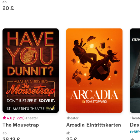
ab
20 £
4.6
(
1.229
)
Theater
Theater
Theat
The Mousetrap
Arcadia-Eintrittskarten
Das
Eröff
ab
ab
28,13 £
25 £
ab