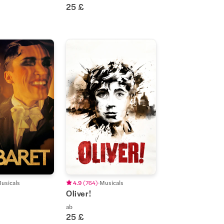
25 £
usicals
4.9
(
764
)
Musicals
Oliver!
ab
25 £