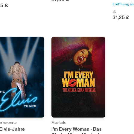
Eröffnung a
75 £
ab
31,25 £
erkonzerte
Musicals
Elvis-Jahre
I'm Every Woman - Das