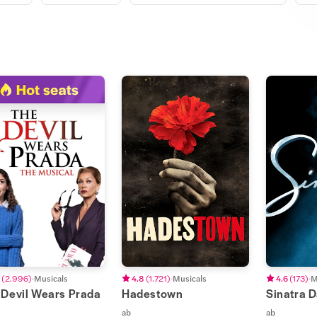
(
2.996
)
Musicals
4.8
(
1.721
)
Musicals
4.6
(
173
)
M
 Devil Wears Prada
Hadestown
Sinatra 
ab
ab