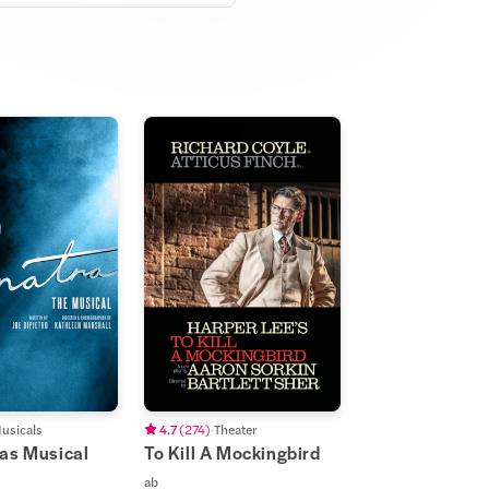
usicals
4.7
(
274
)
Theater
Das Musical
To Kill A Mockingbird
ab