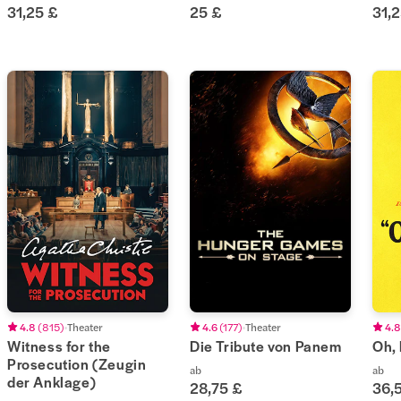
31,25 £
25 £
31,
4.8
(
815
)
Theater
4.6
(
177
)
Theater
4.8
Witness for the
Die Tribute von Panem
Oh,
Prosecution (Zeugin
ab
ab
der Anklage)
28,75 £
36,