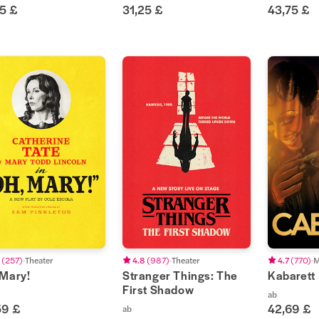
25 £
31,25 £
43,75 £
(
257
)
Theater
4.8
(
987
)
Theater
4.7
(
770
)
M
 Mary!
Stranger Things: The
Kabarett
First Shadow
ab
59 £
42,69 £
ab