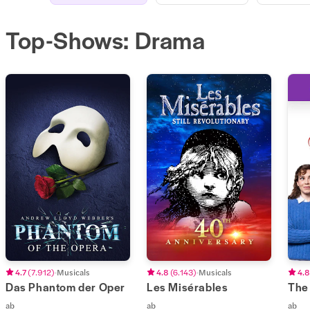
Top-Shows: Drama
4.7
(
7.912
)
Musicals
4.8
(
6.143
)
Musicals
4.8
Das Phantom der Oper
Les Misérables
The
ab
ab
ab