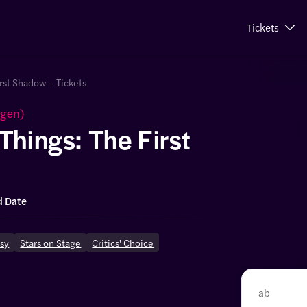
Tickets
irst Shadow – Tickets
ngen
)
Things: The First
d Date
asy
Stars on Stage
Critics' Choice
ab