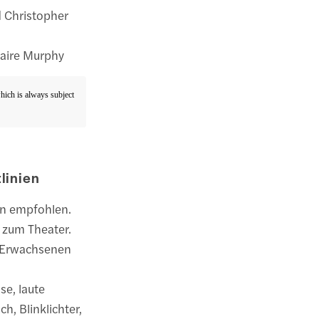
d Christopher
laire Murphy
which is always subject
linien
en empfohlen.
 zum Theater.
 Erwachsenen
se, laute
, Blinklichter,