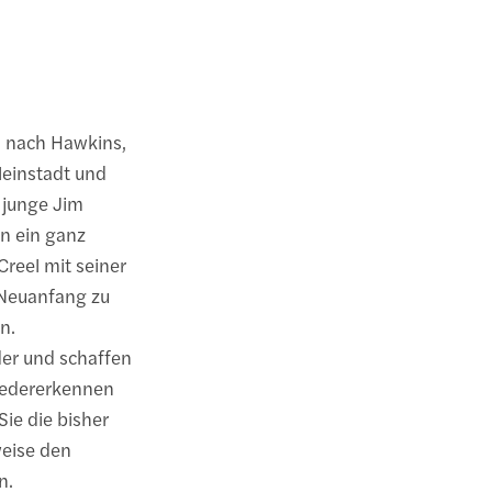
9 nach Hawkins,
leinstadt und
 junge Jim
n ein ganz
reel mit seiner
n Neuanfang zu
n.
er und schaffen
wiedererkennen
Sie die bisher
weise den
n.