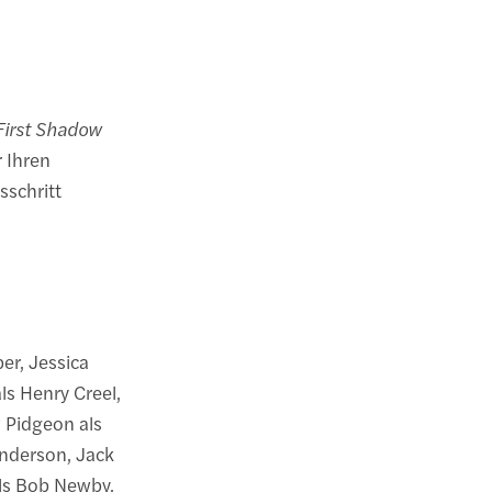
First Shadow
 Ihren
schritt
er, Jessica
ls Henry Creel,
w Pidgeon als
Anderson, Jack
als Bob Newby,