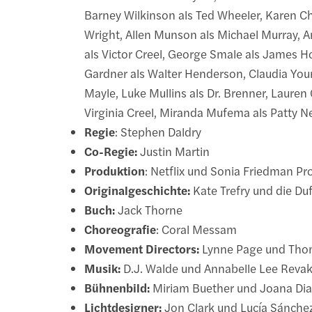
Barney Wilkinson als Ted Wheeler, Karen Ch
Wright, Allen Munson als Michael Murray, 
als Victor Creel, George Smale als James Ho
Gardner als Walter Henderson, Claudia Youn
Mayle, Luke Mullins als Dr. Brenner, Lauren 
Virginia Creel, Miranda Mufema als Patty N
Regie
: Stephen Daldry
Co-Regie:
Justin Martin
Produktion
: Netflix und Sonia Friedman Pr
Originalgeschichte:
Kate Trefry und die Du
Buch:
Jack Thorne
Choreografie
: Coral Messam
Movement Directors:
Lynne Page und Tho
Musik:
D.J. Walde und Annabelle Lee Reva
Bühnenbild:
Miriam Buether und Joana Di
Lichtdesigner:
Jon Clark und Lucía Sánche