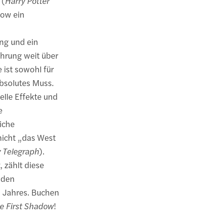
 (
Harry Potter
how ein
ung und ein
ührung weit über
 ist sowohl für
absolutes Muss.
lle Effekte und
e
iche
nicht „das West
y Telegraph
).
 zählt diese
 den
s Jahres. Buchen
he First Shadow
!