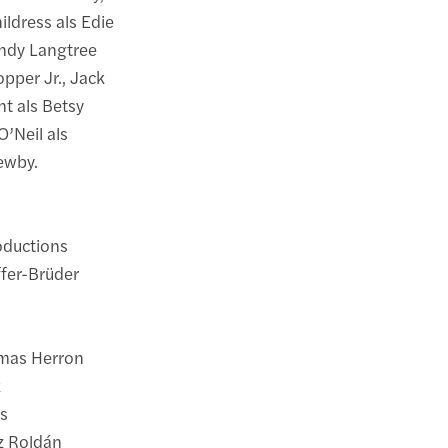
ildress als Edie
Andy Langtree
pper Jr., Jack
t als Betsy
O’Neil als
ewby.
oductions
ffer-Brüder
mas Herron
k
as
z Roldán