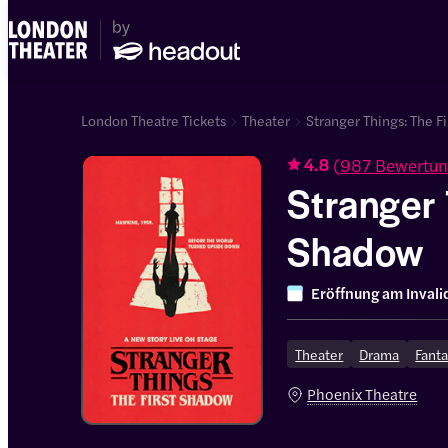
London Theatre Tickets
Theater
Stranger Things: The F
(
987 Bewertu
4.8
Stranger 
Shadow
Eröffnung am
Invali
Theater
Drama
Fant
Phoenix Theatre