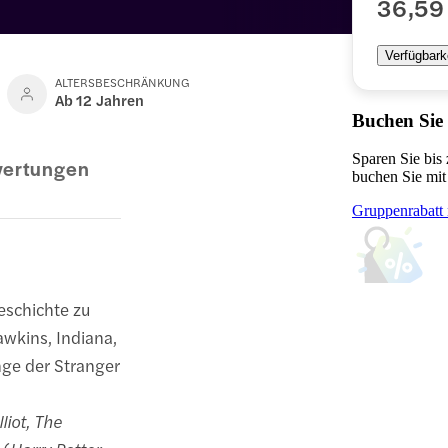
36,59
Verfügbark
ALTERSBESCHRÄNKUNG
Ab 12 Jahren
Buchen Sie
Sparen Sie bis
ertungen
buchen Sie mit
Gruppenrabatt 
eschichte zu
awkins, Indiana,
nge der Stranger
lliot, The