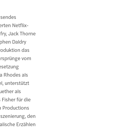
isendes
erten Netflix-
fry, Jack Thorne
ephen Daldry
Produktion das
 Ursprünge vom
esetzung
ca Rhodes als
, unterstützt
ether als
Fisher für die
an Productions
nszenierung, den
alische Erzählen