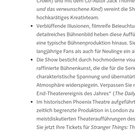
Crown
) und mit dem Co-Autor Jack Thorne
und das verwunschene Kind
) vereint die S
hochkarätiges Kreativteam.
Verblüffende Illusionen, filmreife Beleucht
detailreiches Bühnenbild heben diese Auff
eine typische Bühnenproduktion hinaus. Sie
langjährige Fans als auch für Neulinge ein 
Die Show besticht durch hochmoderne visue
raffinierte Bühnenkunst, die die für die Seri
charakteristische Spannung und übernatürl
Atmosphäre widerspiegeln. Verpassen Sie 
End-Theaterereignis des Jahres“ (
The Dail
Im historischen Phoenix Theatre aufgeführt,
zeitlich begrenzte Produktion in London zu
meistdiskutierten Theateraufführungen de
Sie jetzt Ihre Tickets für
Stranger Things: T