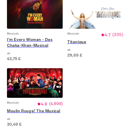
Musicals
Musicals
4.7
(
335
)
I'm Every Woman - Das
Titanique
Chaka-Khan-Musical
ab
ab
29,69 £
43,75 £
Musicals
4.9
(
4.898
)
Moulin Rouge! The Musical
ab
30,49 £