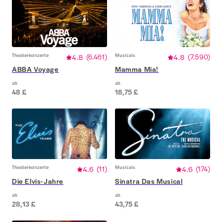
Theaterkonzerte
4.8
(
6.461
)
Musicals
4.8
(
7.590
)
ABBA Voyage
Mamma Mia!
ab
ab
48 £
18,75 £
Theaterkonzerte
4.6
(
11
)
Musicals
4.6
(
174
)
Die Elvis-Jahre
Sinatra Das Musical
ab
ab
28,13 £
43,75 £