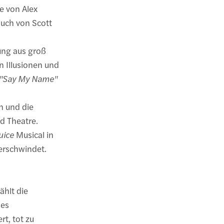
e von Alex
uch von Scott
hung aus groß
 Illusionen und
"Say My Name"
n und die
d Theatre.
uice
Musical in
verschwindet.
ählt die
des
t, tot zu