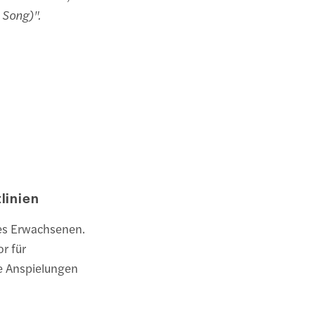
 Song)".
linien
nes Erwachsenen.
r für
e Anspielungen