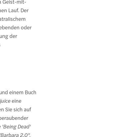
n Geist-mit-
en Lauf. Der
atralischem
 Lebenden oder
dung der
s
 und einem Buch
juice
eine
n Sie sich auf
beraubender
 'Being Dead'
"Barbara 2.0",