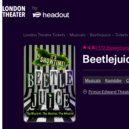
London Theatre Tickets
Musicals
Beetlejuice – Tickets
(
172 Bewertun
4.8
Beetlejui
Musicals
Komödie
C
Prince Edward Theat