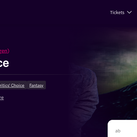
Tickets
gen
)
ce
ritics' Choice
Fantasy
re
ab