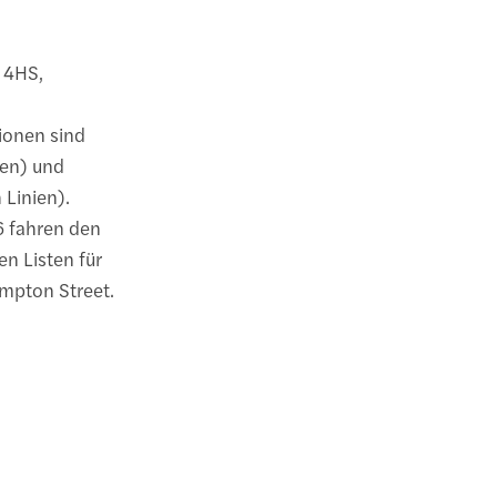
 4HS,
ionen sind
ien) und
 Linien).
76 fahren den
en Listen für
ompton Street.