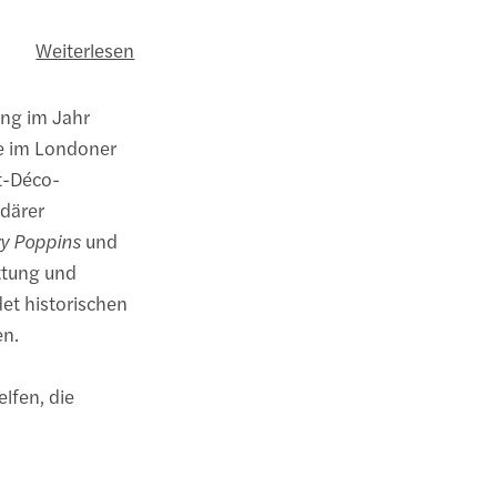
Weiterlesen
ung im Jahr
e im Londoner
t-Déco-
ndärer
y Poppins
und
ttung und
et historischen
en.
lfen, die