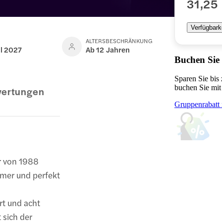
31,25
Verfügbark
ALTERSBESCHRÄNKUNG
il 2027
Ab 12 Jahren
Buchen Sie
Sparen Sie bis
buchen Sie mit
ertungen
Gruppenrabatt 
r von 1988
amer und perfekt
t und acht
 sich der