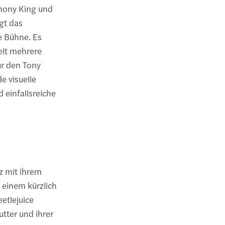
hony King und
gt das
ie Bühne. Es
elt mehrere
r den Tony
e visuelle
 einfallsreiche
z mit ihrem
n einem kürzlich
etlejuice
tter und ihrer