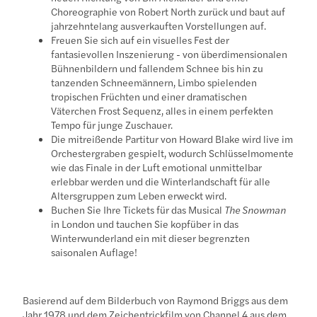
Choreographie von Robert North zurück und baut auf
jahrzehntelang ausverkauften Vorstellungen auf.
Freuen Sie sich auf ein visuelles Fest der
fantasievollen Inszenierung - von überdimensionalen
Bühnenbildern und fallendem Schnee bis hin zu
tanzenden Schneemännern, Limbo spielenden
tropischen Früchten und einer dramatischen
Väterchen Frost Sequenz, alles in einem perfekten
Tempo für junge Zuschauer.
Die mitreißende Partitur von Howard Blake wird live im
Orchestergraben gespielt, wodurch Schlüsselmomente
wie das Finale in der Luft emotional unmittelbar
erlebbar werden und die Winterlandschaft für alle
Altersgruppen zum Leben erweckt wird.
Buchen Sie Ihre Tickets für das Musical
The Snowman
in London und tauchen Sie kopfüber in das
Winterwunderland ein mit dieser begrenzten
saisonalen Auflage!
Basierend auf dem Bilderbuch von Raymond Briggs aus dem
Jahr 1978 und dem Zeichentrickfilm von Channel 4 aus dem