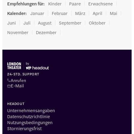
Empfehlungen für
:
Kinder
Paare
Erwachsene
Kalender
:
Januar
Februar
März
April
Mai
Juni
Juli
August
September
Oktober
November
Dezember
24-STD. SUPPORT
Anrufen
E-Mail
HEADOUT
Unternehmensangaben
Datenschutzrichtlinie
Nutzungsbedingungen
Stornierungsfrist