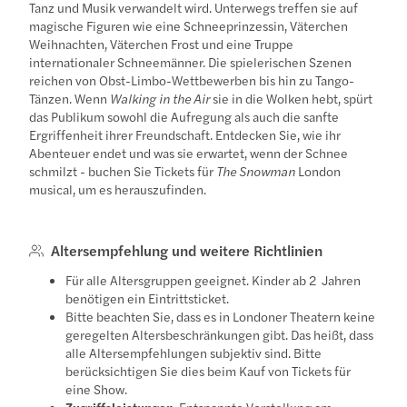
Tanz und Musik verwandelt wird. Unterwegs treffen sie auf
magische Figuren wie eine Schneeprinzessin, Väterchen
Weihnachten, Väterchen Frost und eine Truppe
internationaler Schneemänner. Die spielerischen Szenen
reichen von Obst-Limbo-Wettbewerben bis hin zu Tango-
Tänzen. Wenn
Walking in the Air
sie in die Wolken hebt, spürt
das Publikum sowohl die Aufregung als auch die sanfte
Ergriffenheit ihrer Freundschaft. Entdecken Sie, wie ihr
Abenteuer endet und was sie erwartet, wenn der Schnee
schmilzt - buchen Sie Tickets für
The Snowman
London
musical, um es herauszufinden.
Altersempfehlung und weitere Richtlinien
Für alle Altersgruppen geeignet. Kinder ab 2 Jahren
benötigen ein Eintrittsticket.
Bitte beachten Sie, dass es in Londoner Theatern keine
geregelten Altersbeschränkungen gibt. Das heißt, dass
alle Altersempfehlungen subjektiv sind. Bitte
berücksichtigen Sie dies beim Kauf von Tickets für
eine Show.
Zugriffsleistungen
: Entspannte Vorstellung am