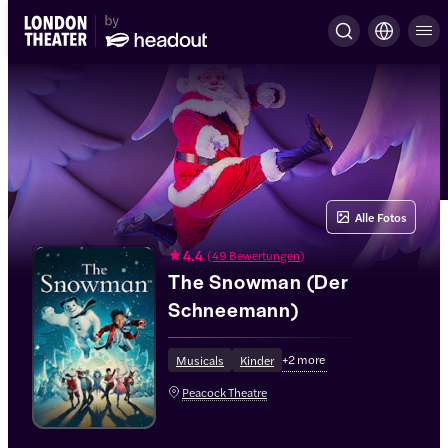
Alle Fotos
4.4
(
49 Bewertungen
)
The Snowman (Der
Schneemann)
+
2
more
Musicals
Kinder
Peacock Theatre