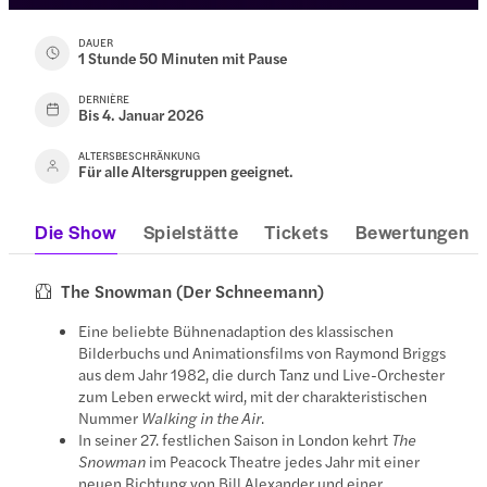
DAUER
1 Stunde 50 Minuten mit Pause
DERNIÈRE
Bis 4. Januar 2026
ALTERSBESCHRÄNKUNG
Für alle Altersgruppen geeignet.
Die Show
Spielstätte
Tickets
Bewertungen
The Snowman (Der Schneemann)
Eine beliebte Bühnenadaption des klassischen
Bilderbuchs und Animationsfilms von Raymond Briggs
aus dem Jahr 1982, die durch Tanz und Live-Orchester
zum Leben erweckt wird, mit der charakteristischen
Nummer
Walking in the Air
.
In seiner 27. festlichen Saison in London kehrt
The
Snowman
im Peacock Theatre jedes Jahr mit einer
neuen Richtung von Bill Alexander und einer