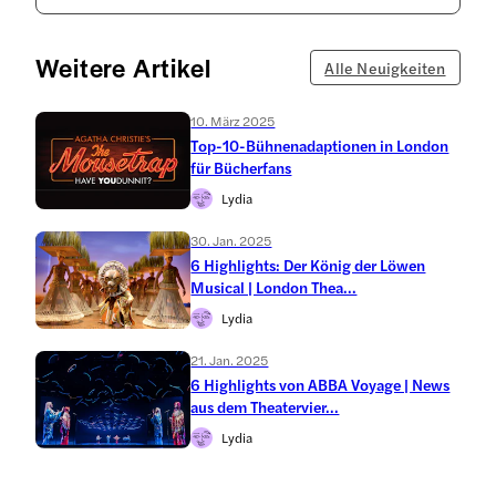
Weitere Artikel
Alle Neuigkeiten
10. März 2025
Top-10-Bühnenadaptionen in London
für Bücherfans
Lydia
30. Jan. 2025
6 Highlights: Der König der Löwen
Musical | London Thea...
Lydia
21. Jan. 2025
6 Highlights von ABBA Voyage | News
aus dem Theatervier...
Lydia