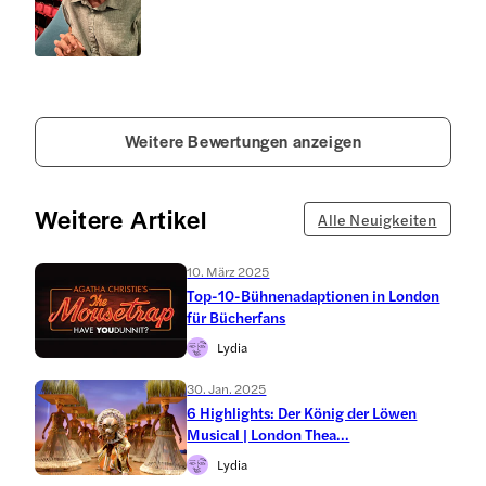
Weitere Bewertungen anzeigen
Weitere Artikel
Alle Neuigkeiten
10. März 2025
Top-10-Bühnenadaptionen in London
für Bücherfans
Lydia
30. Jan. 2025
6 Highlights: Der König der Löwen
Musical | London Thea...
Lydia