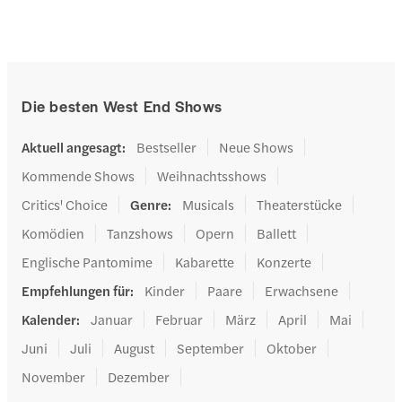
Die besten West End Shows
Aktuell angesagt
:
Bestseller
Neue Shows
Kommende Shows
Weihnachtsshows
Critics' Choice
Genre
:
Musicals
Theaterstücke
Komödien
Tanzshows
Opern
Ballett
Englische Pantomime
Kabarette
Konzerte
Empfehlungen für
:
Kinder
Paare
Erwachsene
Kalender
:
Januar
Februar
März
April
Mai
Juni
Juli
August
September
Oktober
November
Dezember