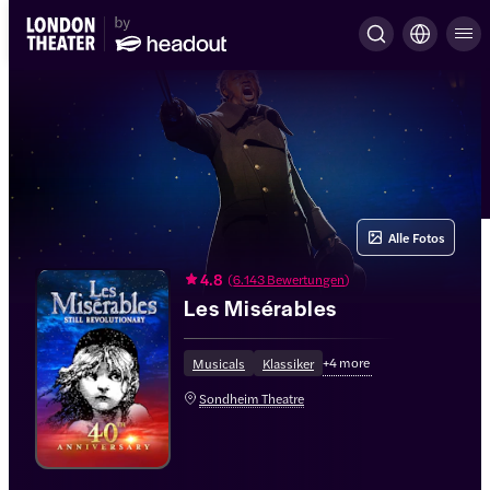
Alle Fotos
4.8
(
6.143 Bewertungen
)
Les Misérables
+
4
more
Musicals
Klassiker
Sondheim Theatre