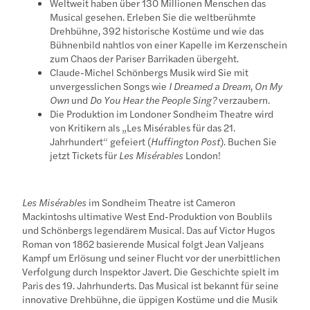
Weltweit haben über 130 Millionen Menschen das
Musical gesehen. Erleben Sie die weltberühmte
Drehbühne, 392 historische Kostüme und wie das
Bühnenbild nahtlos von einer Kapelle im Kerzenschein
zum Chaos der Pariser Barrikaden übergeht.
Claude-Michel Schönbergs Musik wird Sie mit
unvergesslichen Songs wie
I Dreamed a Dream
,
On My
Own
und
Do You Hear the People Sing?
verzaubern.
Die Produktion im Londoner Sondheim Theatre wird
von Kritikern als „Les Misérables für das 21.
Jahrhundert“ gefeiert (
Huffington Post
). Buchen Sie
jetzt Tickets für
Les Misérables
London!
Les Misérables
im Sondheim Theatre ist Cameron
Mackintoshs ultimative West End-Produktion von Boublils
und Schönbergs legendärem Musical. Das auf Victor Hugos
Roman von 1862 basierende Musical folgt Jean Valjeans
Kampf um Erlösung und seiner Flucht vor der unerbittlichen
Verfolgung durch Inspektor Javert. Die Geschichte spielt im
Paris des 19. Jahrhunderts. Das Musical ist bekannt für seine
innovative Drehbühne, die üppigen Kostüme und die Musik