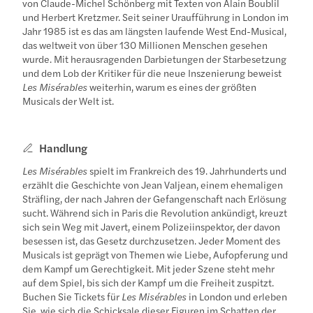
von Claude-Michel Schönberg mit Texten von Alain Boublil
und Herbert Kretzmer. Seit seiner Uraufführung in London im
Jahr 1985 ist es das am längsten laufende West End-Musical,
das weltweit von über 130 Millionen Menschen gesehen
wurde. Mit herausragenden Darbietungen der Starbesetzung
und dem Lob der Kritiker für die neue Inszenierung beweist
Les Misérables
weiterhin, warum es eines der größten
Musicals der Welt ist.
Handlung
Les Misérables
spielt im Frankreich des 19. Jahrhunderts und
erzählt die Geschichte von Jean Valjean, einem ehemaligen
Sträfling, der nach Jahren der Gefangenschaft nach Erlösung
sucht. Während sich in Paris die Revolution ankündigt, kreuzt
sich sein Weg mit Javert, einem Polizeiinspektor, der davon
besessen ist, das Gesetz durchzusetzen. Jeder Moment des
Musicals ist geprägt von Themen wie Liebe, Aufopferung und
dem Kampf um Gerechtigkeit. Mit jeder Szene steht mehr
auf dem Spiel, bis sich der Kampf um die Freiheit zuspitzt.
Buchen Sie Tickets für
Les Misérables
in London und erleben
Sie, wie sich die Schicksale dieser Figuren im Schatten der