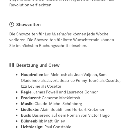
Revolution verflechten.
Showzeiten
Die Showzeiten für
Les Misérables
können jede Woche
variieren. Die Showzeiten für Ihren Wunschtermin können
Sie im nächsten Buchungsschritt einsehen.
Besetzung und Crew
Hauptrollen
Ian McIntosh als Jean Valjean, Sam
Oladeinde als Javert, Beatrice Penny-Touré als Cosette,
Izzi Levine als Cosette
Regie
: James Powell und Laurence Connor
Produzent
: Cameron Mackintosh
Musik:
Claude-Michel Schönberg
Liedtexte:
Alain Boublil und Herbert Kretzmer
Buch:
Basierend auf dem Roman von Victor Hugo
Bühnenbild:
Matt Kinley
Lichtdesign:
Paul Constable