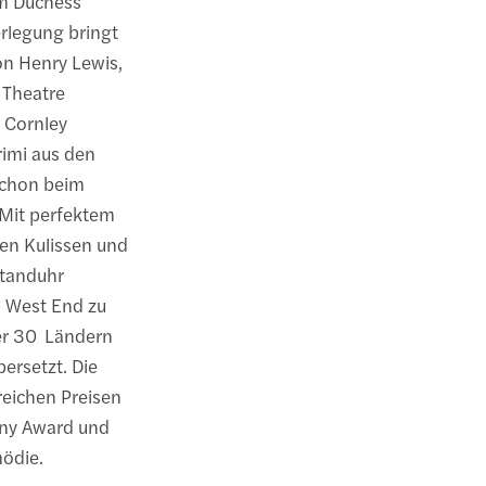
im Duchess
erlegung bringt
on Henry Lewis,
 Theatre
 Cornley
rimi aus den
schon beim
 Mit perfektem
en Kulissen und
Standuhr
 West End zu
ber 30 Ländern
ersetzt. Die
reichen Preisen
Tony Award und
ödie.