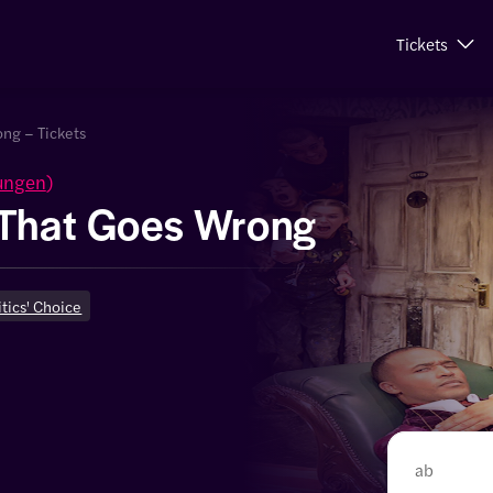
Tickets
ong – Tickets
ungen
)
 That Goes Wrong
itics' Choice
ab