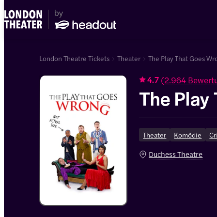
London Theatre Tickets
Theater
The Play That Goes Wr
(
2.964 Bewert
4.7
The Play
Theater
Komödie
Cr
Duchess Theatre