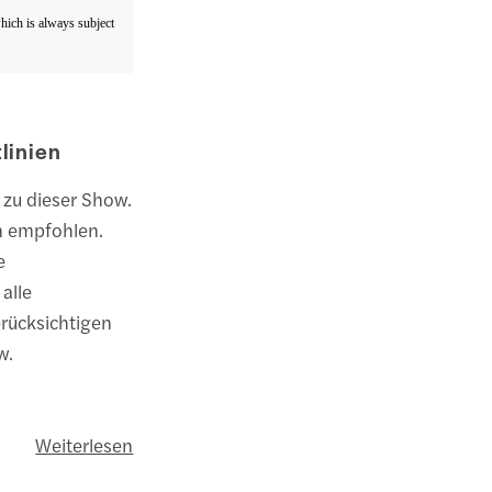
which is always subject
linien
 zu dieser Show.
n empfohlen.
e
alle
erücksichtigen
w.
Weiterlesen