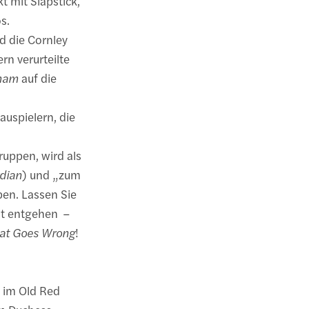
 mit Slapstick,
s.
d die Cornley
rn verurteilte
sham
auf die
auspielern, die
ruppen, wird als
dian
) und „zum
ben. Lassen Sie
cht entgehen –
hat Goes Wrong
!
 im Old Red