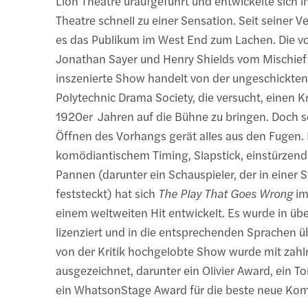
Lion Theatre uraufgeführt und entwickelte sich 
Theatre schnell zu einer Sensation. Seit seiner V
es das Publikum im West End zum Lachen. Die v
Jonathan Sayer und Henry Shields vom Mischief
inszenierte Show handelt von der ungeschickten
Polytechnic Drama Society, die versucht, einen K
1920er Jahren auf die Bühne zu bringen. Doch 
Öffnen des Vorhangs gerät alles aus den Fugen.
komödiantischem Timing, Slapstick, einstürzend
Pannen (darunter ein Schauspieler, der in einer 
feststeckt) hat sich
The Play That Goes Wrong
im
einem weltweiten Hit entwickelt. Es wurde in ü
lizenziert und in die entsprechenden Sprachen üb
von der Kritik hochgelobte Show wurde mit zahl
ausgezeichnet, darunter ein Olivier Award, ein 
ein WhatsonStage Award für die beste neue Kom