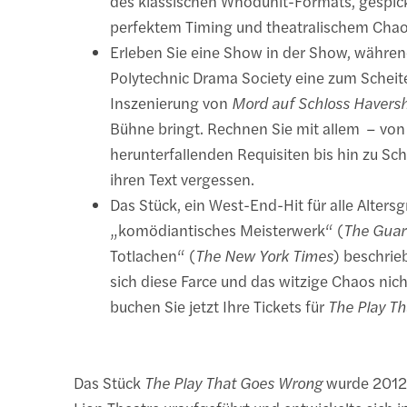
des klassischen Whodunit-Formats, gespickt
perfektem Timing und theatralischem Chao
Erleben Sie eine Show in der Show, währen
Polytechnic Drama Society eine zum Scheite
Inszenierung von
Mord auf Schloss Haver
Bühne bringt. Rechnen Sie mit allem – von
herunterfallenden Requisiten bis hin zu Sch
ihren Text vergessen.
Das Stück, ein West-End-Hit für alle Altersg
„komödiantisches Meisterwerk“ (
The Guar
Totlachen“ (
The New York Times
) beschrie
sich diese Farce und das witzige Chaos ni
buchen Sie jetzt Ihre Tickets für
The Play T
Das Stück
The Play That Goes Wrong
wurde 2012