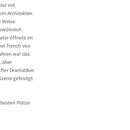
ter mit
om Architekten
e Weise
gewöhnlich
ater öffnete im
el Trench von
jahren war das
, aber
ter Dramatiker.
Szene gefestigt
 besten Plätze