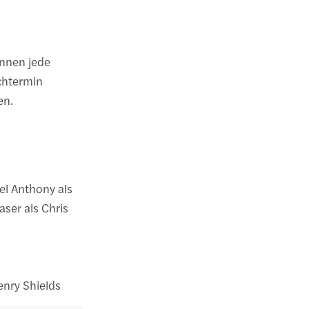
nnen jede
chtermin
en.
el Anthony als
aser als Chris
enry Shields