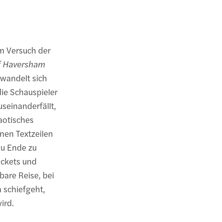
m Versuch der
f Haversham
rwandelt sich
ie Schauspieler
seinanderfällt,
aotisches
nen Textzeilen
zu Ende zu
ickets und
are Reise, bei
h schiefgeht,
ird.