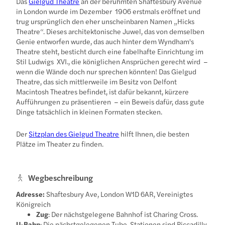
Das
Gielgud Theatre
an der berühmten Shaftesbury Avenue
in London wurde im Dezember 1906 erstmals eröffnet und
trug ursprünglich den eher unscheinbaren Namen „Hicks
Theatre“. Dieses architektonische Juwel, das von demselben
Genie entworfen wurde, das auch hinter dem Wyndham's
Theatre steht, besticht durch eine fabelhafte Einrichtung im
Stil Ludwigs XVI., die königlichen Ansprüchen gerecht wird –
wenn die Wände doch nur sprechen könnten! Das Gielgud
Theatre, das sich mittlerweile im Besitz von Delfont
Macintosh Theatres befindet, ist dafür bekannt, kürzere
Aufführungen zu präsentieren – ein Beweis dafür, dass gute
Dinge tatsächlich in kleinen Formaten stecken.
Der
Sitzplan des Gielgud Theatre
hilft Ihnen, die besten
Plätze im Theater zu finden.
Wegbeschreibung
Adresse:
Shaftesbury Ave, London W1D 6AR, Vereinigtes
Königreich
Zug
: Der nächstgelegene Bahnhof ist Charing Cross.
U-Bahn
: Die nächstgelegenen Tube-Stationen sind Piccadilly