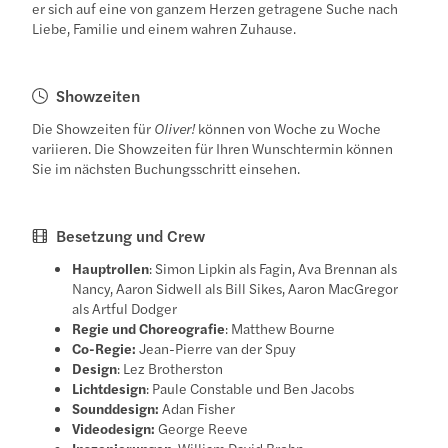
er sich auf eine von ganzem Herzen getragene Suche nach
Liebe, Familie und einem wahren Zuhause.
Showzeiten
Die Showzeiten für
Oliver!
können von Woche zu Woche
variieren. Die Showzeiten für Ihren Wunschtermin können
Sie im nächsten Buchungsschritt einsehen.
Besetzung und Crew
Hauptrollen
: Simon Lipkin als Fagin, Ava Brennan als
Nancy, Aaron Sidwell als Bill Sikes, Aaron MacGregor
als Artful Dodger
Regie und Choreografie
: Matthew Bourne
Co-Regie:
Jean-Pierre van der Spuy
Design
: Lez Brotherston
Lichtdesign
: Paule Constable und Ben Jacobs
Sounddesign:
Adan Fisher
Videodesign:
George Reeve
Inszenierungen
: William David Brohn