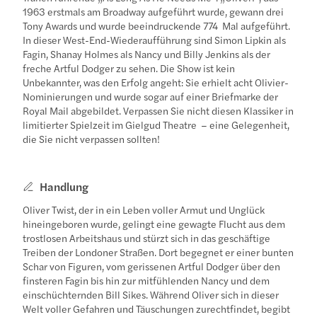
1963 erstmals am Broadway aufgeführt wurde, gewann drei
Tony Awards und wurde beeindruckende 774 Mal aufgeführt.
In dieser West-End-Wiederaufführung sind Simon Lipkin als
Fagin, Shanay Holmes als Nancy und Billy Jenkins als der
freche Artful Dodger zu sehen. Die Show ist kein
Unbekannter, was den Erfolg angeht: Sie erhielt acht Olivier-
Nominierungen und wurde sogar auf einer Briefmarke der
Royal Mail abgebildet. Verpassen Sie nicht diesen Klassiker in
limitierter Spielzeit im Gielgud Theatre – eine Gelegenheit,
die Sie nicht verpassen sollten!
Handlung
Oliver Twist, der in ein Leben voller Armut und Unglück
hineingeboren wurde, gelingt eine gewagte Flucht aus dem
trostlosen Arbeitshaus und stürzt sich in das geschäftige
Treiben der Londoner Straßen. Dort begegnet er einer bunten
Schar von Figuren, vom gerissenen Artful Dodger über den
finsteren Fagin bis hin zur mitfühlenden Nancy und dem
einschüchternden Bill Sikes. Während Oliver sich in dieser
Welt voller Gefahren und Täuschungen zurechtfindet, begibt