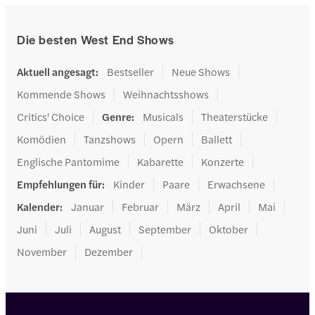
Die besten West End Shows
Aktuell angesagt
:
Bestseller
Neue Shows
Kommende Shows
Weihnachtsshows
Critics' Choice
Genre
:
Musicals
Theaterstücke
Komödien
Tanzshows
Opern
Ballett
Englische Pantomime
Kabarette
Konzerte
Empfehlungen für
:
Kinder
Paare
Erwachsene
Kalender
:
Januar
Februar
März
April
Mai
Juni
Juli
August
September
Oktober
November
Dezember