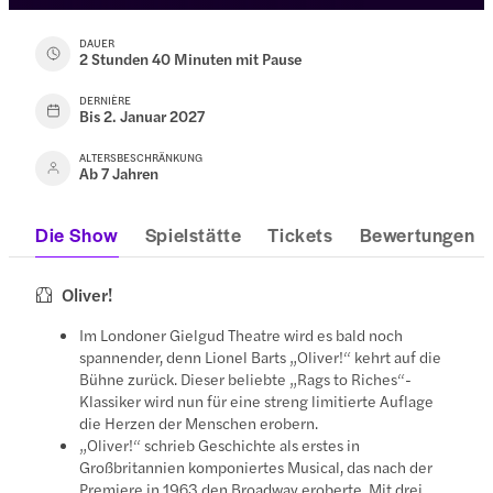
DAUER
2 Stunden 40 Minuten mit Pause
DERNIÈRE
Bis 2. Januar 2027
ALTERSBESCHRÄNKUNG
Ab 7 Jahren
Die Show
Spielstätte
Tickets
Bewertungen
Oliver!
Im Londoner Gielgud Theatre wird es bald noch
spannender, denn Lionel Barts „Oliver!“ kehrt auf die
Bühne zurück. Dieser beliebte „Rags to Riches“-
Klassiker wird nun für eine streng limitierte Auflage
die Herzen der Menschen erobern.
„Oliver!“ schrieb Geschichte als erstes in
Großbritannien komponiertes Musical, das nach der
Premiere in 1963 den Broadway eroberte. Mit drei