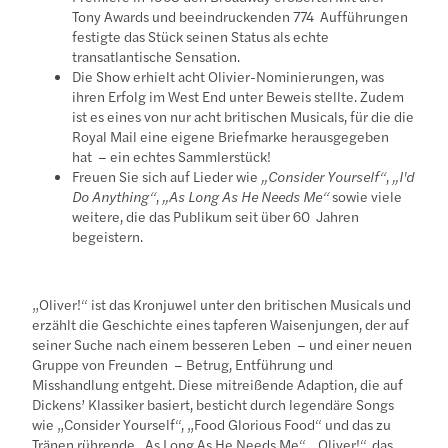
Tony Awards und beeindruckenden 774 Aufführungen
festigte das Stück seinen Status als echte
transatlantische Sensation.
Die Show erhielt acht Olivier-Nominierungen, was
ihren Erfolg im West End unter Beweis stellte. Zudem
ist es eines von nur acht britischen Musicals, für die die
Royal Mail eine eigene Briefmarke herausgegeben
hat – ein echtes Sammlerstück!
Freuen Sie sich auf Lieder wie
„Consider Yourself“
,
„I'd
Do Anything“
,
„As Long As He Needs Me“
sowie viele
weitere, die das Publikum seit über 60 Jahren
begeistern.
„Oliver!“ ist das Kronjuwel unter den britischen Musicals und
erzählt die Geschichte eines tapferen Waisenjungen, der auf
seiner Suche nach einem besseren Leben – und einer neuen
Gruppe von Freunden – Betrug, Entführung und
Misshandlung entgeht. Diese mitreißende Adaption, die auf
Dickens’ Klassiker basiert, besticht durch legendäre Songs
wie „Consider Yourself“, „Food Glorious Food“ und das zu
Tränen rührende „As Long As He Needs Me“. „Oliver!“, das