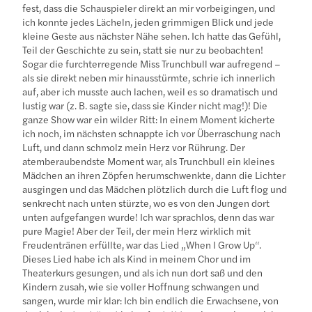
fest, dass die Schauspieler direkt an mir vorbeigingen, und
ich konnte jedes Lächeln, jeden grimmigen Blick und jede
kleine Geste aus nächster Nähe sehen. Ich hatte das Gefühl,
Teil der Geschichte zu sein, statt sie nur zu beobachten!
Sogar die furchterregende Miss Trunchbull war aufregend –
als sie direkt neben mir hinausstürmte, schrie ich innerlich
auf, aber ich musste auch lachen, weil es so dramatisch und
lustig war (z. B. sagte sie, dass sie Kinder nicht mag!)! Die
ganze Show war ein wilder Ritt: In einem Moment kicherte
ich noch, im nächsten schnappte ich vor Überraschung nach
Luft, und dann schmolz mein Herz vor Rührung. Der
atemberaubendste Moment war, als Trunchbull ein kleines
Mädchen an ihren Zöpfen herumschwenkte, dann die Lichter
ausgingen und das Mädchen plötzlich durch die Luft flog und
senkrecht nach unten stürzte, wo es von den Jungen dort
unten aufgefangen wurde! Ich war sprachlos, denn das war
pure Magie! Aber der Teil, der mein Herz wirklich mit
Freudentränen erfüllte, war das Lied „When I Grow Up“.
Dieses Lied habe ich als Kind in meinem Chor und im
Theaterkurs gesungen, und als ich nun dort saß und den
Kindern zusah, wie sie voller Hoffnung schwangen und
sangen, wurde mir klar: Ich bin endlich die Erwachsene, von