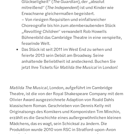
Glückseligkeit“ (
The Guardian
), der „absolut
mitreißend“ (
The Independent
) ist und Kinder wie
Erwachsene gleichermaßen begeistert.
– Von riesigen Requisiten und einfallsreicher
Choreografie bis hin zum atemberaubenden Stück
„
Revolting Children
“ verwandelt Rob Howells
Bühnenbild das Cambridge Theatre in eine verspielte,
fesselnde Welt.
Das Stück ist seit 2011 im West End zu sehen und
feierte 2013 sein Debüt am Broadway. Seine
anhaltende Beliebtheit ist ansteckend. Buchen Sie
jetzt Ihre Tickets für
Matilda the Musical
in London!
Matilda The Musical
, London, aufgeführt im Cambridge
Theatre, ist die von der Royal Shakespeare Company mit dem
Olivier Award ausgezeichnete Adaption von Roald Dahls
klassischem Roman. Geschrieben von Dennis Kelly mit
Originalsongs des Komikers und Komponisten Tim Minchin,
erzählt es die Geschichte eines außergewöhnlichen kleinen
Mädchens, das es wagt, sein Schicksal zu ändern. Die
Produktion wurde 2010 vom RSC in Stratford-upon-Avon