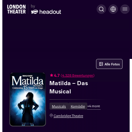
Alle Fotos
4.7
(
4.328 Bewertungen
)
Matilda – Das
Musical
+
4
more
Musicals
Komödie
Cambridge Theatre