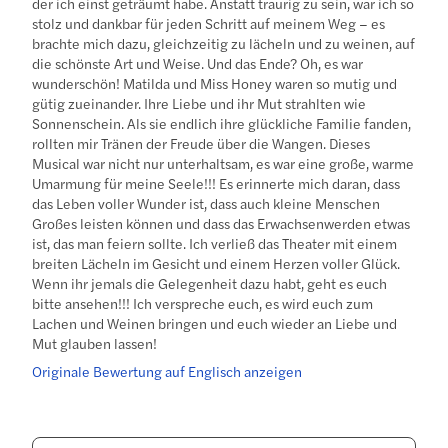
der ich einst geträumt habe. Anstatt traurig zu sein, war ich so
stolz und dankbar für jeden Schritt auf meinem Weg – es
brachte mich dazu, gleichzeitig zu lächeln und zu weinen, auf
die schönste Art und Weise. Und das Ende? Oh, es war
wunderschön! Matilda und Miss Honey waren so mutig und
gütig zueinander. Ihre Liebe und ihr Mut strahlten wie
Sonnenschein. Als sie endlich ihre glückliche Familie fanden,
rollten mir Tränen der Freude über die Wangen. Dieses
Musical war nicht nur unterhaltsam, es war eine große, warme
Umarmung für meine Seele!!! Es erinnerte mich daran, dass
das Leben voller Wunder ist, dass auch kleine Menschen
Großes leisten können und dass das Erwachsenwerden etwas
ist, das man feiern sollte. Ich verließ das Theater mit einem
breiten Lächeln im Gesicht und einem Herzen voller Glück.
Wenn ihr jemals die Gelegenheit dazu habt, geht es euch
bitte ansehen!!! Ich verspreche euch, es wird euch zum
Lachen und Weinen bringen und euch wieder an Liebe und
Mut glauben lassen!
Originale Bewertung auf Englisch anzeigen