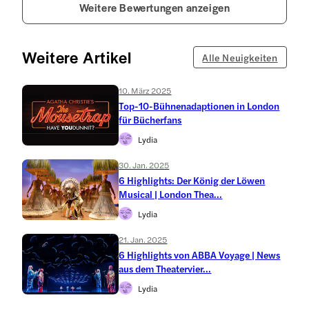
Weitere Bewertungen anzeigen
Weitere Artikel
Alle Neuigkeiten
10. März 2025
Top-10-Bühnenadaptionen in London
für Bücherfans
Lydia
30. Jan. 2025
6 Highlights: Der König der Löwen
Musical | London Thea...
Lydia
21. Jan. 2025
6 Highlights von ABBA Voyage | News
aus dem Theatervier...
Lydia