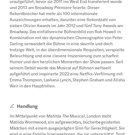
uraufgeführt, bevor sie 2011 ins West End transferiert wurde
und 2013 am Broadway Premiere feierte. Dieser
Rekordbrecher hat mehr als 100 internationale
Auszeichnungen erhalten, darunter eine Rekordzahl von
sieben Olivier Awards im Jahr 2012 und fünf Tony Awards am
Broadway. Das einfallsreiche Bühnenbild von Rob Howell in
Kombination mit der dynamischen Choreographie von Peter
Darling verwandelt die Bühne in eine skurrile und doch
trotzige Welt, in der überdimensionale Requisiten, verspielte
Beleuchtung und eine clevere Inszenierung zum scharfen
Humor und den herzlichen Momenten der Show passen. Seit
seinem Debüt wurde das Musical auf Bühnen weltweit
aufgeführt und inspirierte 2022 eine Netflix-Verfilmung mit
Emma Thompson, Lashana Lynch, Stephen Graham und Alisha
Weir in den Hauptrollen.
Handlung
Im Mittelpunkt von
Matilda The Musical
, London steht
Matilda Wormwood, ein aufgewecktes, bücherbegeistertes
Mädchen mit einem ausgeprägten Sinn für Gerechtigkeit. Sie
wird in eine Familie hineingeboren, die sie unterschätzt. Trost