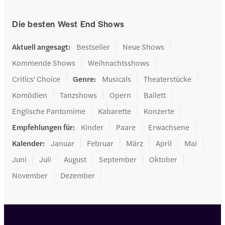
Die besten West End Shows
Aktuell angesagt
:
Bestseller
Neue Shows
Kommende Shows
Weihnachtsshows
Critics' Choice
Genre
:
Musicals
Theaterstücke
Komödien
Tanzshows
Opern
Ballett
Englische Pantomime
Kabarette
Konzerte
Empfehlungen für
:
Kinder
Paare
Erwachsene
Kalender
:
Januar
Februar
März
April
Mai
Juni
Juli
August
September
Oktober
November
Dezember