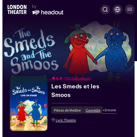
4.6
(
110 évaluations
)
Les Smeds et les
Smoos
+
3
more
Pièces de théâtre
Comédie
Lyric Theatre