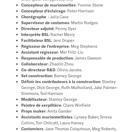
Concepteur de marionnettes
: Yvonne Stone
Concepteur d'éclairage
: Peter Harrison
Chorégraphe
: Julia Cave
Superviseur de costumes
: Martin Rodges
Directeur adjoint
: Penny Dyer
Interprète BSL
: Rachel Merry
Facilitateur BSL
: Jeni Draper
Régisseur de l'entreprise
: Meg Stephens
Assistant régisseur
: Mel Fritz-Liu
Responsable de production
: James Dawson
Collaborateur
: Zhaolin Zhou
Co-directeur R&D
: Olivia Jacobs.
Set construction
: Barney George
Définir les contributeurs à la construction
: Stanley
George, Dick George, Ruth Mulholland, Jake Palmer-
Simmons, Ted Harrison
Modélisateur
: Stanley George
Peintre de serpillière
: Claire Winfield
Props maker
: Anita Gander
Assistants marionnettistes
: Lynsey Baker, Teresa
Collins, Tori Chilcott, Laura Harvey
Costumiers
: Jane Thomas Colquhoun, Meg Roberts,