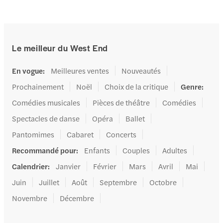
Le meilleur du West End
En vogue
:
Meilleures ventes
Nouveautés
Prochainement
Noël
Choix de la critique
Genre
:
Comédies musicales
Pièces de théâtre
Comédies
Spectacles de danse
Opéra
Ballet
Pantomimes
Cabaret
Concerts
Recommandé pour
:
Enfants
Couples
Adultes
Calendrier
:
Janvier
Février
Mars
Avril
Mai
Juin
Juillet
Août
Septembre
Octobre
Novembre
Décembre