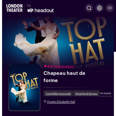
4.4
(
9 évaluations
)
Chapeau haut de
forme
+
4
more
Comédie musicale
Histoire d'amour
Queen Elizabeth Hall