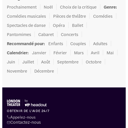
Prochainement
Noël
Choix de la critique
Genre
:
Comédies musicales
Pièces de théâtre
Comédies
Spectacles de danse
Opéra
Ballet
Pantomimes
Cabaret
Concerts
Recommandé pour
:
Enfants
Couples
Adultes
Calendrier
:
Janvier
Février
Mars
Avril
Mai
Juin
Juillet
Août
Septembre
Octobre
Novembre
Décembre
OBTENIR DE L'AIDE 24/7
Appelez-nous
Contactez-nous