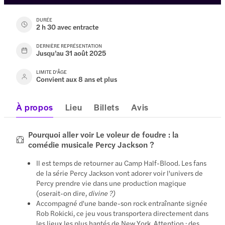
DURÉE
2 h 30 avec entracte
DERNIÈRE REPRÉSENTATION
Jusqu’au 31 août 2025
LIMITE D'ÂGE
Convient aux 8 ans et plus
À propos
Lieu
Billets
Avis
Pourquoi aller voir Le voleur de foudre : la
comédie musicale Percy Jackson ?
Il est temps de retourner au Camp Half-Blood. Les fans
de la série Percy Jackson vont adorer voir l'univers de
Percy prendre vie dans une production magique
(oserait-on dire,
divine ?)
Accompagné d'une bande-son rock entraînante signée
Rob Rokicki, ce jeu vous transportera directement dans
les lieux les plus hantés de New York. Attention : des