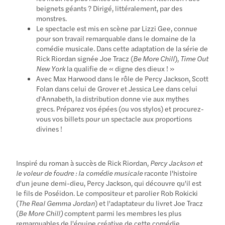
beignets géants ? Dirigé, littéralement, par des
monstres.
Le spectacle est mis en scène par Lizzi Gee, connue
pour son travail remarquable dans le domaine de la
comédie musicale. Dans cette adaptation de la série de
Rick Riordan signée Joe Tracz (
Be More Chill
),
Time Out
New York
la qualifie de « digne des dieux ! »
Avec Max Harwood dans le rôle de Percy Jackson, Scott
Folan dans celui de Grover et Jessica Lee dans celui
d'Annabeth, la distribution donne vie aux mythes
grecs. Préparez vos épées (ou vos stylos) et procurez-
vous vos billets pour un spectacle aux proportions
divines !
Inspiré du roman à succès de Rick Riordan,
Percy Jackson et
le voleur de foudre : la comédie musicale
raconte l'histoire
d'un jeune demi-dieu, Percy Jackson, qui découvre qu'il est
le fils de Poséidon. Le compositeur et parolier Rob Rokicki
(
The Real Gemma Jordan
) et l'adaptateur du livret Joe Tracz
(
Be More Chill)
comptent parmi les membres les plus
remarquables de l'équipe créative de cette comédie