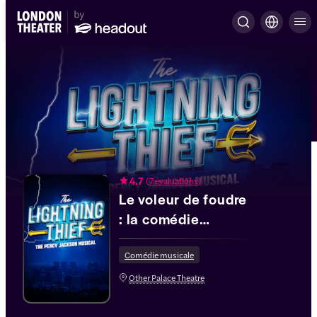
4.7
(
7 évaluations
)
Le voleur de foudre
: la comédie
musicale Percy
Jackson
Comédie musicale
Other Palace Theatre