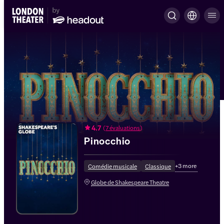
4.7
(
7 évaluations
)
Pinocchio
+
3
more
Comédie musicale
Classique
Globe de Shakespeare Theatre