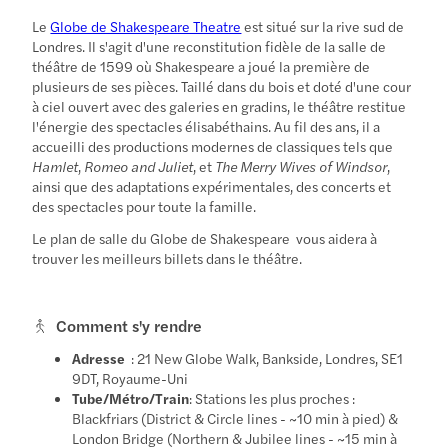
Le
Globe de Shakespeare Theatre
est situé sur la rive sud de
Londres. Il s'agit d'une reconstitution fidèle de la salle de
théâtre de 1599 où Shakespeare a joué la première de
plusieurs de ses pièces. Taillé dans du bois et doté d'une cour
à ciel ouvert avec des galeries en gradins, le théâtre restitue
l'énergie des spectacles élisabéthains. Au fil des ans, il a
accueilli des productions modernes de classiques tels que
Hamlet
,
Romeo and Juliet
, et
The Merry Wives of Windsor
,
ainsi que des adaptations expérimentales, des concerts et
des spectacles pour toute la famille.
Le plan de salle du Globe de Shakespeare
vous aidera à
trouver les meilleurs billets dans le théâtre.
Comment s'y rendre
Adresse
: 21 New Globe Walk, Bankside, Londres, SE1
9DT, Royaume-Uni
Tube/Métro/Train
: Stations les plus proches :
Blackfriars (District & Circle lines - ~10 min à pied) &
London Bridge (Northern & Jubilee lines - ~15 min à