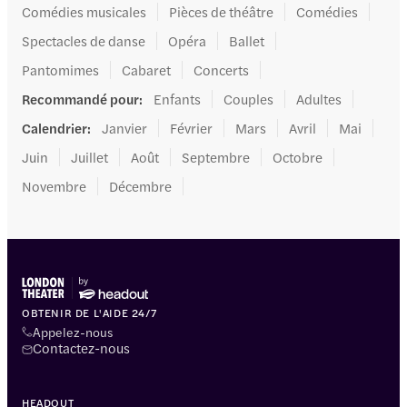
Comédies musicales
Pièces de théâtre
Comédies
Spectacles de danse
Opéra
Ballet
Pantomimes
Cabaret
Concerts
Recommandé pour
:
Enfants
Couples
Adultes
Calendrier
:
Janvier
Février
Mars
Avril
Mai
Juin
Juillet
Août
Septembre
Octobre
Novembre
Décembre
OBTENIR DE L'AIDE 24/7
Appelez-nous
Contactez-nous
HEADOUT