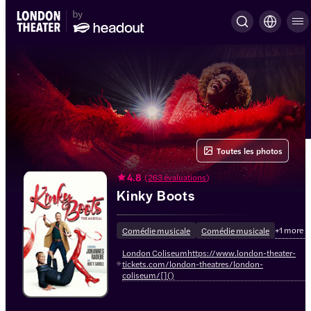
Toutes les photos
4.8
(
263 évaluations
)
Kinky Boots
+
1
more
Comédie musicale
Comédie musicale
London Coliseumhttps://www.london-theater-
tickets.com/london-theatres/london-
coliseum/[]()