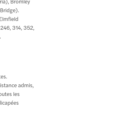
ria), Bromley
Bridge).
(Elmfield
, 246, 314, 352,
.
tes.
sistance admis,
outes les
dicapées