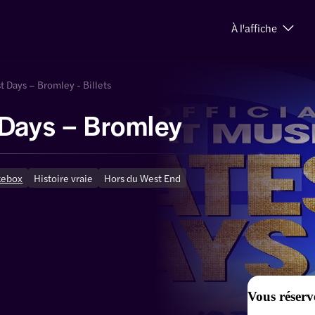
À l'affiche
t Days – Bromley - Billets
 Days – Bromley
kebox
Histoire vraie
Hors du West End
Vous réserv