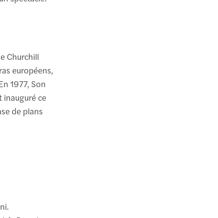
e Churchill
éras européens,
 En 1977, Son
nt inauguré ce
base de plans
ni.