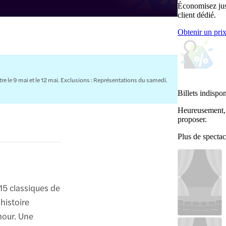
Économisez jus
client dédié.
Obtenir un pri
e le 9 mai et le 12 mai. Exclusions : Représentations du samedi.
Billets indispo
Heureusement, 
proposer.
Plus de spectac
15 classiques de
histoire
mour. Une