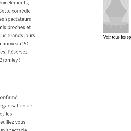
eux éléments,
 Cette comédie
les spectateurs
mis proches et
lus grands jours
Voir tous les s
a à nouveau 20
des. Réservez
 Bromley !
confirmé.
organisation de
es les
euillez vous
un spectacle.