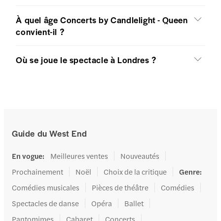
À quel âge Concerts by Candlelight - Queen
convient-il ?
Où se joue le spectacle à Londres ?
Guide du West End
En vogue
:
Meilleures ventes
Nouveautés
Prochainement
Noël
Choix de la critique
Genre
:
Comédies musicales
Pièces de théâtre
Comédies
Spectacles de danse
Opéra
Ballet
Pantomimes
Cabaret
Concerts