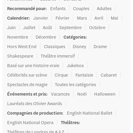
Recommandé pour
:
Enfants
Couples
Adultes
Calendrier
:
Janvier
Février
Mars
Avril
Mai
Juin
Juillet
Août
Septembre
Octobre
Novembre
Décembre
Catégories
:
Hors West End
Classiques
Disney
Drame
Shakespeare
Théâtre immersif
Basé sur une histoire vraie
Jukebox
Célébrités sur scène
Cirque
Fantaisie
Cabaret
Spectacles de magie
Toutes les catégories
Événements et prix
:
Vacances
Noël
Halloween
Lauréats des Olivier Awards
Compagnies de production
:
English National Ballet
English National Opera
Théâtres
:
Théâtres de Londres de A à Z