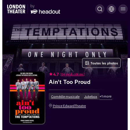
Toutes les photos
4.7
(
64 évaluations
)
Ain't Too Proud
+
1
more
Comédie musicale
Jukebox
Prince EdwardTheatre