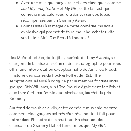
Avec une musique magistrale et des classiques comme
Just My Imagination
et
My Girl
, cette fantastique
comédie musicale vous fera danser sur des tubes
récompensés par un Grammy Award.
Pour assister à la magie de cette comédie musicale
explosive qui promet de faire mouche, achetez vite
vos billets Ain't Too Proud à Londres !
Des McAnuff et Sergio Trujillo, lauréats de Tony Awards, se
chargent de la mise en scène et de la chorégraphie pour vous
offrir une interprétation exceptionnelle de Ain't Too Proud,
l'histoire des icônes du Rock & Roll et du R&B, The
Temptations. Réalisé à l'origine par le membre fondateur du
groupe, Otis Williams, Ain't Too Proud a également fait l'objet
d'un livre écrit par Dominique Morisseau, lauréat du prix
Kennedy.
Sur fond de troubles civils, cette comédie musicale raconte
comment cinq garçons animés d'un rêve ont tout fait pour
entrer dans l'histoire de la musique. En chantant des
chansons du Grammy Hall of Fame telles que
My Girl
,
racontez l'histoire des tribulations rencontrées par le groupe