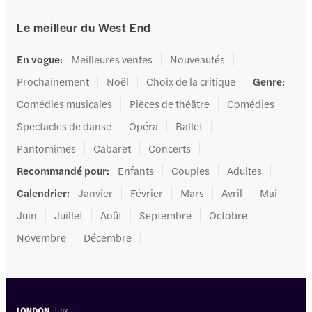
Le meilleur du West End
En vogue
:
Meilleures ventes
Nouveautés
Prochainement
Noël
Choix de la critique
Genre
:
Comédies musicales
Pièces de théâtre
Comédies
Spectacles de danse
Opéra
Ballet
Pantomimes
Cabaret
Concerts
Recommandé pour
:
Enfants
Couples
Adultes
Calendrier
:
Janvier
Février
Mars
Avril
Mai
Juin
Juillet
Août
Septembre
Octobre
Novembre
Décembre