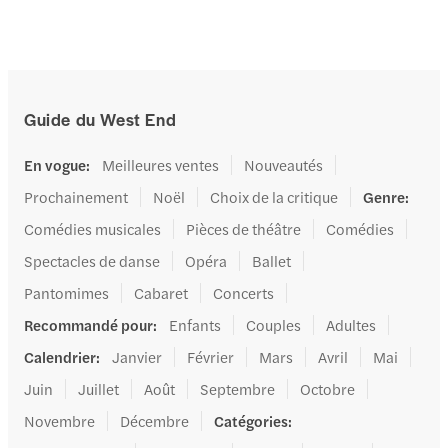
Guide du West End
En vogue
:
Meilleures ventes
Nouveautés
Prochainement
Noël
Choix de la critique
Genre
:
Comédies musicales
Pièces de théâtre
Comédies
Spectacles de danse
Opéra
Ballet
Pantomimes
Cabaret
Concerts
Recommandé pour
:
Enfants
Couples
Adultes
Calendrier
:
Janvier
Février
Mars
Avril
Mai
Juin
Juillet
Août
Septembre
Octobre
Novembre
Décembre
Catégories
: