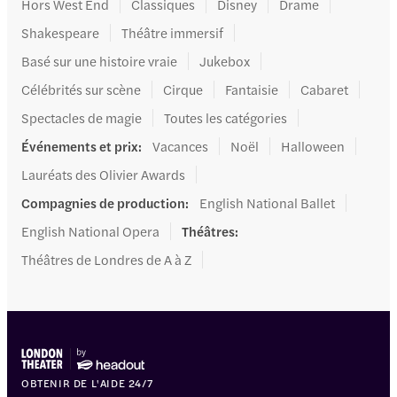
Hors West End
Classiques
Disney
Drame
Shakespeare
Théâtre immersif
Basé sur une histoire vraie
Jukebox
Célébrités sur scène
Cirque
Fantaisie
Cabaret
Spectacles de magie
Toutes les catégories
Événements et prix
:
Vacances
Noël
Halloween
Lauréats des Olivier Awards
Compagnies de production
:
English National Ballet
English National Opera
Théâtres
:
Théâtres de Londres de A à Z
OBTENIR DE L'AIDE 24/7