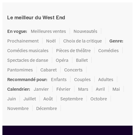
Le meilleur du West End
En vogue
:
Meilleures ventes
Nouveautés
Prochainement
Noël
Choix de la critique
Genre
:
Comédies musicales
Pièces de théâtre
Comédies
Spectacles de danse
Opéra
Ballet
Pantomimes
Cabaret
Concerts
Recommandé pour
:
Enfants
Couples
Adultes
Calendrier
:
Janvier
Février
Mars
Avril
Mai
Juin
Juillet
Août
Septembre
Octobre
Novembre
Décembre