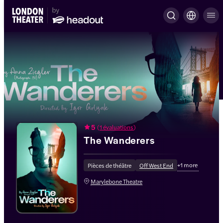
5
(
1 évaluations
)
The Wanderers
+
1
more
Pièces de théâtre
Off West End
Marylebone Theatre