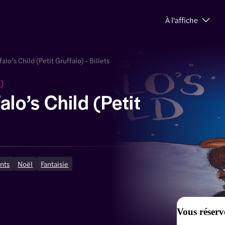
À l'affiche
alo’s Child (Petit Gruffalo) - Billets
s
)
alo’s Child (Petit
nts
Noël
Fantaisie
Vous réserv