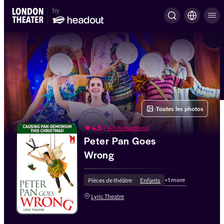
Toutes les photos
4.5
(
140 évaluations
)
Peter Pan Goes
Wrong
+
1
more
Pièces de théâtre
Enfants
Lyric Theatre