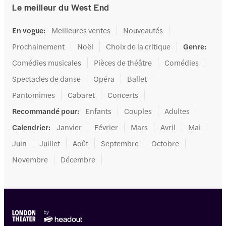
Le meilleur du West End
En vogue
:
Meilleures ventes
Nouveautés
Prochainement
Noël
Choix de la critique
Genre
:
Comédies musicales
Pièces de théâtre
Comédies
Spectacles de danse
Opéra
Ballet
Pantomimes
Cabaret
Concerts
Recommandé pour
:
Enfants
Couples
Adultes
Calendrier
:
Janvier
Février
Mars
Avril
Mai
Juin
Juillet
Août
Septembre
Octobre
Novembre
Décembre