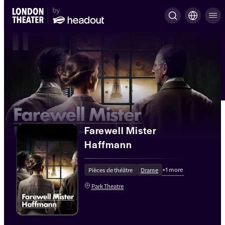
Farewell Mister
Haffmann
+
1
more
Pièces de théâtre
Drame
Park Theatre