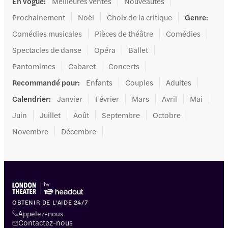
En vogue
:
Meilleures ventes
Nouveautés
Prochainement
Noël
Choix de la critique
Genre
:
Comédies musicales
Pièces de théâtre
Comédies
Spectacles de danse
Opéra
Ballet
Pantomimes
Cabaret
Concerts
Recommandé pour
:
Enfants
Couples
Adultes
Calendrier
:
Janvier
Février
Mars
Avril
Mai
Juin
Juillet
Août
Septembre
Octobre
Novembre
Décembre
OBTENIR DE L'AIDE 24/7
Appelez-nous
Contactez-nous