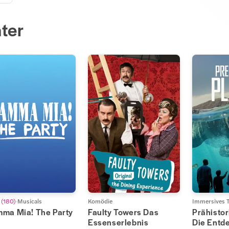
ter
(
180
)
Musicals
Komödie
Immersives T
ma Mia! The Party
Faulty Towers Das
Prähistor
Essenserlebnis
Die Entd