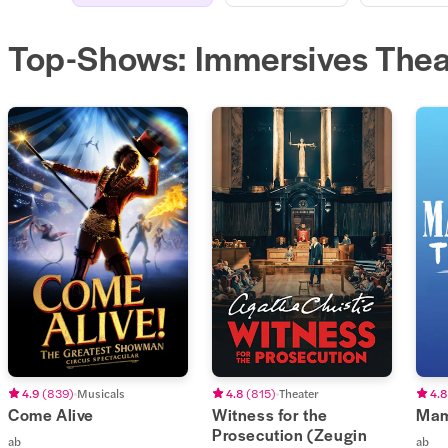
Top-Shows: Immersives Thea
4.9
(
839
)
Musicals
4.8
(
815
)
Theater
4.8
Come Alive
Witness for the
Mam
Prosecution (Zeugin
ab
ab