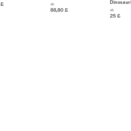
Dinosaur
 £
ab
88,80 £
ab
25 £