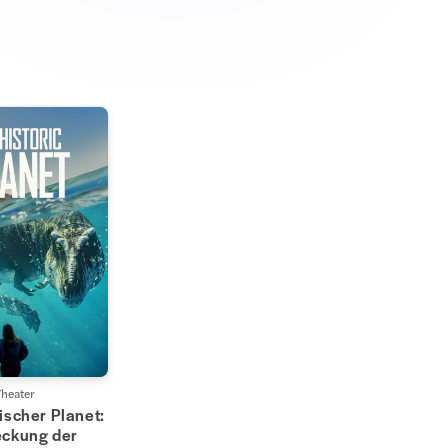
heater
ischer Planet:
eckung der