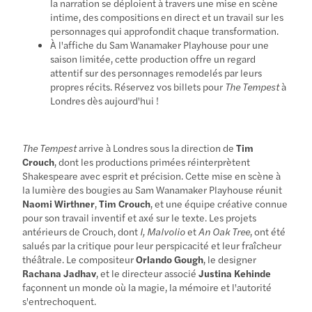
la narration se déploient à travers une mise en scène
intime, des compositions en direct et un travail sur les
personnages qui approfondit chaque transformation.
À l'affiche du Sam Wanamaker Playhouse pour une
saison limitée, cette production offre un regard
attentif sur des personnages remodelés par leurs
propres récits. Réservez vos billets pour
The Tempest
à
Londres dès aujourd'hui !
The Tempest
arrive à Londres sous la direction de
Tim
Crouch
, dont les productions primées réinterprètent
Shakespeare avec esprit et précision. Cette mise en scène à
la lumière des bougies au Sam Wanamaker Playhouse réunit
Naomi Wirthner
,
Tim Crouch
, et une équipe créative connue
pour son travail inventif et axé sur le texte. Les projets
antérieurs de Crouch, dont
I, Malvolio
et
An Oak Tree
, ont été
salués par la critique pour leur perspicacité et leur fraîcheur
théâtrale. Le compositeur
Orlando Gough
, le designer
Rachana Jadhav
, et le directeur associé
Justina Kehinde
façonnent un monde où la magie, la mémoire et l'autorité
s'entrechoquent.