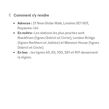
Comment s'y rendre
Adresse :
21 New Globe Walk, Londres SE1 9DT,
Royaume-Uni
En métro :
Les stations les plus proches sont
Blackfriars (lignes District et Circle), London Bridge
(lignes Northern et Jubilee) et Mansion House (lignes
District et Circle).
En bus
: les lignes 45, 63, 100, 381 et RV1 desservent
la région.