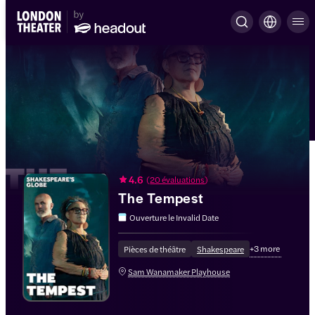
4.6
(
20 évaluations
)
The Tempest
Ouverture le
Invalid Date
+
3
more
Pièces de théâtre
Shakespeare
Sam Wanamaker Playhouse