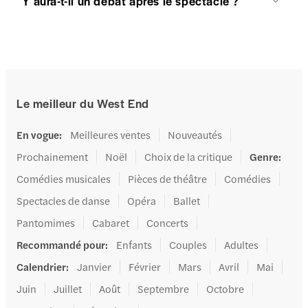
Y aura-t-il un débat après le spectacle ?
Le meilleur du West End
En vogue
:
Meilleures ventes
Nouveautés
Prochainement
Noël
Choix de la critique
Genre
:
Comédies musicales
Pièces de théâtre
Comédies
Spectacles de danse
Opéra
Ballet
Pantomimes
Cabaret
Concerts
Recommandé pour
:
Enfants
Couples
Adultes
Calendrier
:
Janvier
Février
Mars
Avril
Mai
Juin
Juillet
Août
Septembre
Octobre