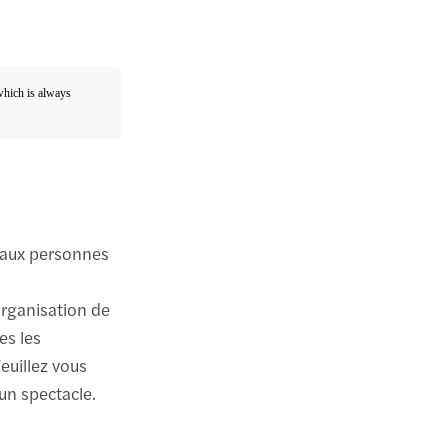
 which is always
 aux personnes
organisation de
es les
euillez vous
un spectacle.