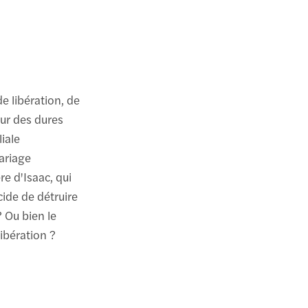
de libération, de
our des dures
liale
ariage
re d'Isaac, qui
cide de détruire
? Ou bien le
libération ?