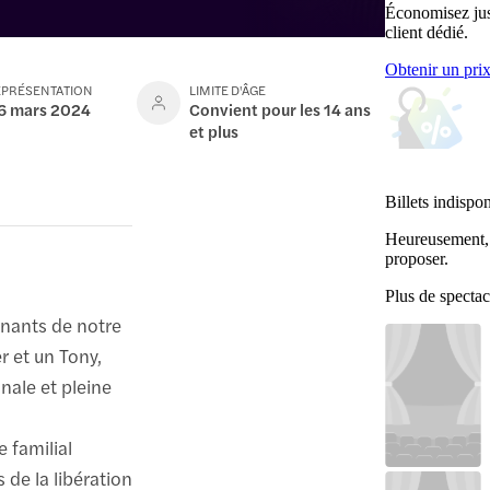
Économisez jus
client dédié.
Obtenir un pri
EPRÉSENTATION
LIMITE D'ÂGE
16 mars 2024
Convient pour les 14 ans
et plus
Billets indispo
Heureusement, 
proposer.
Plus de spectac
onnants de notre
r et un Tony,
nale et pleine
e familial
 de la libération