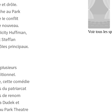
 et drôle.
iche au Park
le conflit
le nouveau.
licity Huffman,
Voir tous les s
x Steffan
les principaux.
plusieurs
itionnel.
e, cette comédie
s du patriarcat
es de renom
a Dudek et
au Park Theatre