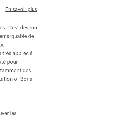
En savoir plus
res. C'est devenu
e remarquable de
ue
e très apprécié
uté pour
notamment des
ation of Boris
uver les