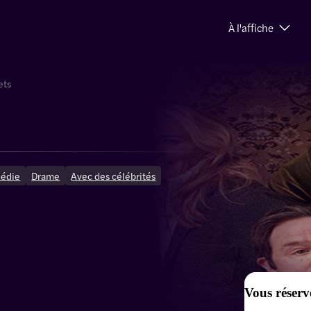
À l'affiche
ets
édie
Drame
Avec des célébrités
Vous réserv