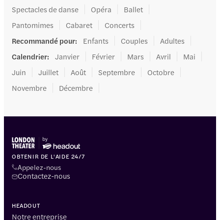
Spectacles de danse
Opéra
Ballet
Pantomimes
Cabaret
Concerts
Recommandé pour
:
Enfants
Couples
Adultes
Calendrier
:
Janvier
Février
Mars
Avril
Mai
Juin
Juillet
Août
Septembre
Octobre
Novembre
Décembre
OBTENIR DE L'AIDE 24/7
Appelez-nous
Contactez-nous
HEADOUT
Notre entreprise