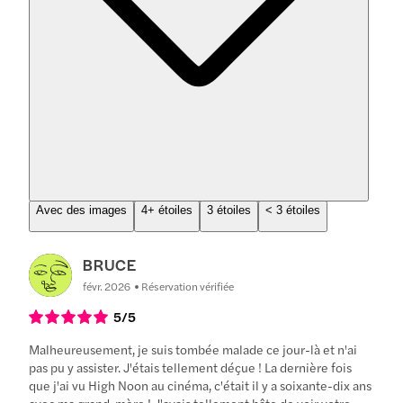
Avec des images
4+ étoiles
3 étoiles
< 3 étoiles
BRUCE
févr. 2026
Réservation vérifiée
5
/5
Malheureusement, je suis tombée malade ce jour-là et n'ai
pas pu y assister. J'étais tellement déçue ! La dernière fois
que j'ai vu High Noon au cinéma, c'était il y a soixante-dix ans
avec ma grand-mère ! J'avais tellement hâte de voir votre