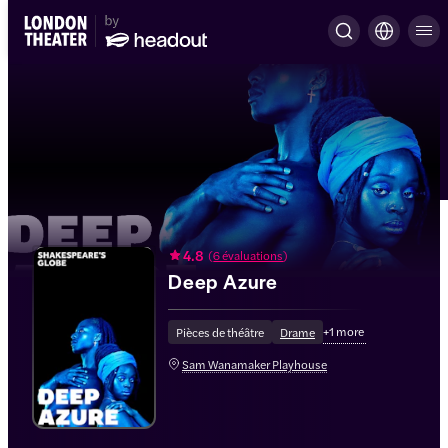
4.8
(
6 évaluations
)
Deep Azure
+
1
more
Pièces de théâtre
Drame
Sam Wanamaker Playhouse