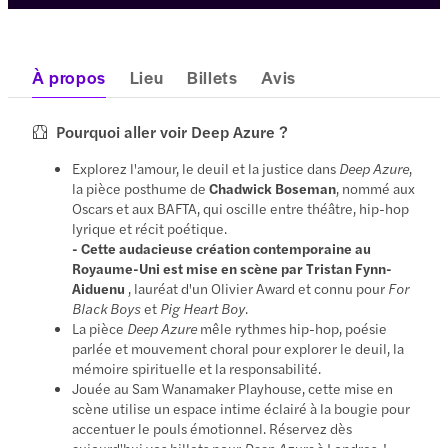
À propos
Lieu
Billets
Avis
Pourquoi aller voir Deep Azure ?
Explorez l'amour, le deuil et la justice dans
Deep Azure
,
la pièce posthume de
Chadwick Boseman
, nommé aux
Oscars et aux BAFTA, qui oscille entre théâtre, hip-hop
lyrique et récit poétique.
- Cette audacieuse création contemporaine au
Royaume-Uni est mise en scène par Tristan Fynn-
Aiduenu
, lauréat d'un Olivier Award et connu pour
For
Black Boys
et
Pig Heart Boy
.
La pièce
Deep Azure
mêle rythmes hip-hop, poésie
parlée et mouvement choral pour explorer le deuil, la
mémoire spirituelle et la responsabilité.
Jouée au Sam Wanamaker Playhouse, cette mise en
scène utilise un espace intime éclairé à la bougie pour
accentuer le pouls émotionnel. Réservez dès
aujourd'hui vos billets pour
Deep Azure
à Londres !