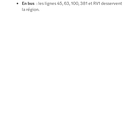
En bus
: les lignes 45, 63, 100, 381 et RV1 desservent
la région.