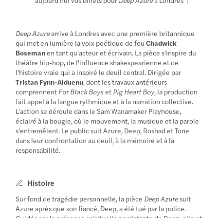
Deep Azure
arrive à Londres avec une première britannique
qui met en lumière la voix poétique de feu
Chadwick
Boseman
en tant qu'acteur et écrivain. La pièce s'inspire du
théâtre hip-hop, de l'influence shakespearienne et de
l'histoire vraie qui a inspiré le deuil central. Dirigée par
Tristan Fynn-Aiduenu
, dont les travaux antérieurs
comprennent
For Black Boys
et
Pig Heart Boy
, la production
fait appel à la langue rythmique et à la narration collective.
L'action se déroule dans le Sam Wanamaker Playhouse,
éclairé à la bougie, où le mouvement, la musique et la parole
s'entremêlent. Le public suit Azure, Deep, Roshad et Tone
dans leur confrontation au deuil, à la mémoire et à la
responsabilité.
Histoire
Sur fond de tragédie personnelle, la pièce
Deep Azure
suit
Azure après que son fiancé, Deep, a été tué par la police.
Guidés par la présence spirituelle persistante de Deep, elle et