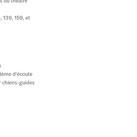
s du théâtre
4, 139, 159, et
s
ystème d'écoute
r chiens-guides