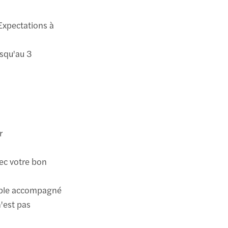
 Expectations à
usqu'au 3
r
ec votre bon
table accompagné
n'est pas