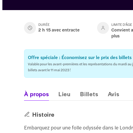
DURÉE
LIMITE D'ÂGE
2 h 15 avec entracte
Convient a
plus
Offre spéciale : Économisez sur le prix des billets 
Valable pour les avant-premières et les représentations du mardi au 
billets avant le 11 mai 2023 !
À propos
Lieu
Billets
Avis
Histoire
Embarquez pour une folle odyssée dans le Londr