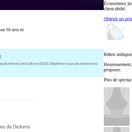
Économisez jus
client dédié.
Obtenir un pri
ux 10 ans et
Billets indispo
!
jeudi entre le 3 et le 26 mai 2023. Dépêchez-vous de réserver vos
Heureusement, 
proposer.
Plus de spectac
es de Dickens