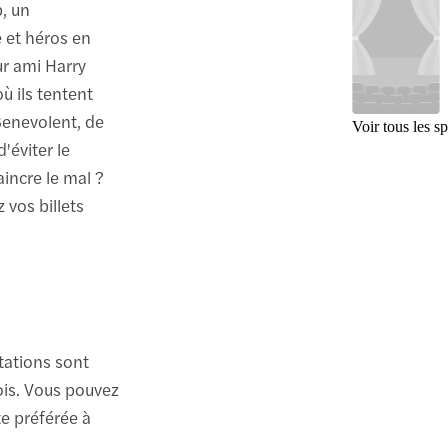
p, un
 et héros en
ur ami Harry
ù ils tentent
Benevolent, de
Voir tous les s
'éviter le
aincre le mal ?
 vos billets
tations sont
is. Vous pouvez
te préférée à