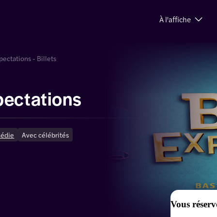
À l'affiche
pectations - Billets
pectations
édie
Avec célébrités
Vous réserv