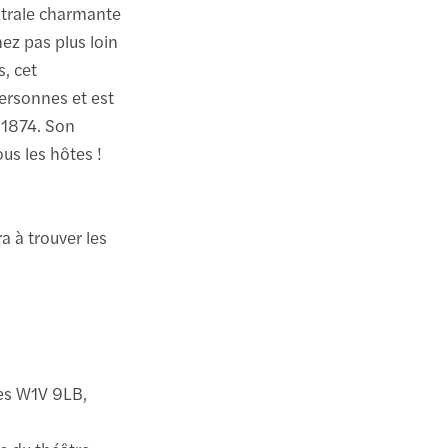
âtrale charmante
ez pas plus loin
s, cet
personnes et est
 1874. Son
us les hôtes !
a à trouver les
res W1V 9LB,