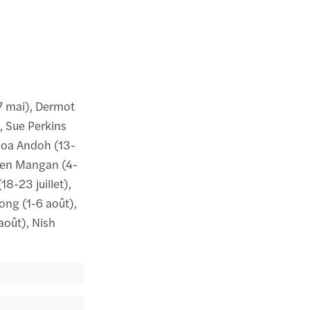
7 mai), Dermot
), Sue Perkins
Adjoa Andoh (13-
ephen Mangan (4-
(18-23 juillet),
rong (1-6 août),
août), Nish