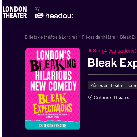
Billets de théâtre à Londres
Pièces de théâtre
Bleak Ex
(
4 évaluations
)
3.5
Bleak Ex
Pièces de théâtre
Com
Criterion Theatre