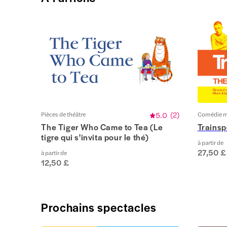
Pièces de théâtre
5.0
(
2
)
Comédie m
The Tiger Who Came to Tea (Le
Trainsp
tigre qui s'invita pour le thé)
à partir de
27,50 £
à partir de
12,50 £
Prochains spectacles