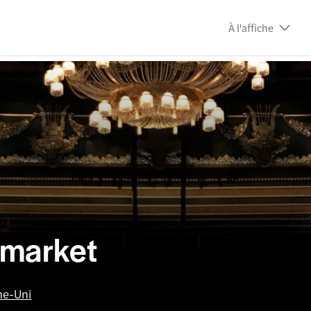
À l'affiche
ymarket
me-Uni