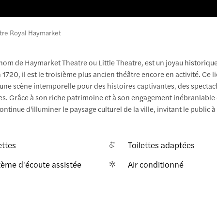
tre Royal Haymarket
om de Haymarket Theatre ou Little Theatre, est un joyau historique
20, il est le troisième plus ancien théâtre encore en activité. Ce l
une scène intemporelle pour des histoires captivantes, des spectac
es. Grâce à son riche patrimoine et à son engagement inébranlable 
ntinue d'illuminer le paysage culturel de la ville, invitant le public 
.
ettes
Toilettes adaptées
tème d'écoute assistée
Air conditionné