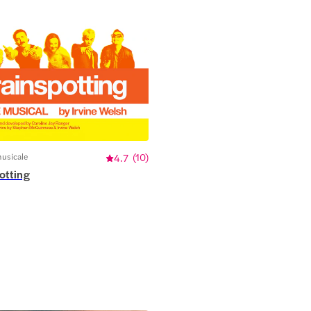
usicale
4.7
(
10
)
otting