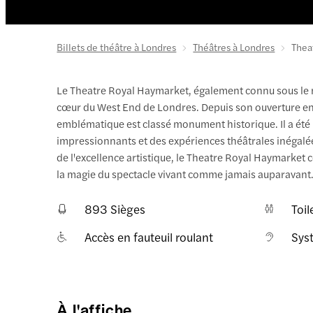
Billets de théâtre à Londres
Théâtres à Londres
Thea
Le Theatre Royal Haymarket, également connu sous le n
cœur du West End de Londres. Depuis son ouverture en 17
emblématique est classé monument historique. Il a été 
impressionnants et des expériences théâtrales inégalé
de l'excellence artistique, le Theatre Royal Haymarket co
la magie du spectacle vivant comme jamais auparavant
893 Sièges
Toil
Accès en fauteuil roulant
Sys
À l'affiche