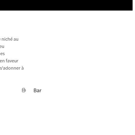
 niché au
ieu
les
en faveur
à s'adonner à
Bar