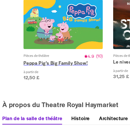
Pièces de théâtre
4.9
(
10
)
Pièces de t
Le nive
Peppa Pig's Big Family Show!
à partir de
à partir de
31,25 £
12,50 £
À propos du Theatre Royal Haymarket
Plan de la salle de théâtre
Histoire
Architecture