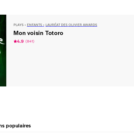
PLAYS
ENFANTS
LAURÉAT DES OLIVIER AWARDS
Mon voisin Totoro
4.9
(
841
)
ns populaires