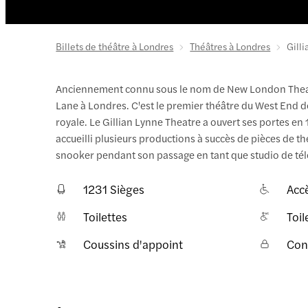
Billets de théâtre à Londres
Théâtres à Londres
Gill
Anciennement connu sous le nom de New London Theatre
Lane à Londres. C'est le premier théâtre du West End 
royale. Le Gillian Lynne Theatre a ouvert ses portes e
accueilli plusieurs productions à succès de pièces de 
snooker pendant son passage en tant que studio de tél
1231 Sièges
Accè
Toilettes
Toil
Coussins d'appoint
Cont