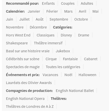
Recommandé pour
:
Enfants
Couples
Adultes
Calendrier
:
Janvier
Février
Mars
Avril
Mai
Juin
Juillet
Août
Septembre
Octobre
Novembre
Décembre
Catégories
:
Hors West End
Classiques
Disney
Drame
Shakespeare
Théâtre immersif
Basé sur une histoire vraie
Jukebox
Célébrités sur scène
Cirque
Fantaisie
Cabaret
Spectacles de magie
Toutes les catégories
Événements et prix
:
Vacances
Noël
Halloween
Lauréats des Olivier Awards
Compagnies de production
:
English National Ballet
English National Opera
Théâtres
:
Théâtres de Londres de A à Z