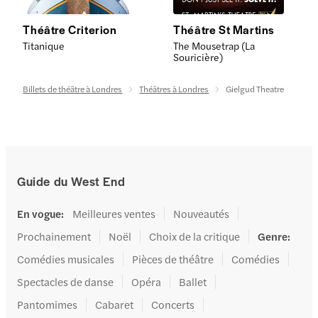
Théâtre Criterion
Théâtre St Martins
Titanique
The Mousetrap (La
Souricière)
Billets de théâtre à Londres
Théâtres à Londres
Gielgud Theatre
Guide du West End
En vogue
:
Meilleures ventes
Nouveautés
Prochainement
Noël
Choix de la critique
Genre
:
Comédies musicales
Pièces de théâtre
Comédies
Spectacles de danse
Opéra
Ballet
Pantomimes
Cabaret
Concerts