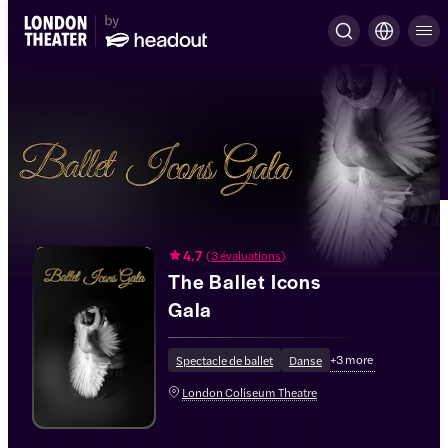
4.7
(
3 évaluations
)
The Ballet Icons
Gala
+
3
more
Spectacle de ballet
Danse
London Coliseum Theatre