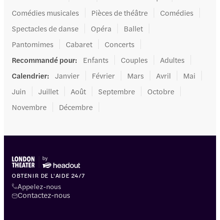
Comédies musicales
Pièces de théâtre
Comédies
Spectacles de danse
Opéra
Ballet
Pantomimes
Cabaret
Concerts
Recommandé pour
:
Enfants
Couples
Adultes
Calendrier
:
Janvier
Février
Mars
Avril
Mai
Juin
Juillet
Août
Septembre
Octobre
Novembre
Décembre
OBTENIR DE L'AIDE 24/7
Appelez-nous
Contactez-nous