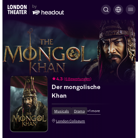
4.3
(
6 Bewertungen
)
Der mongolische
Khan
+
1
more
Musicals
Drama
London Coliseum