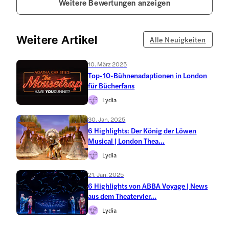
Weitere Bewertungen anzeigen
Weitere Artikel
Alle Neuigkeiten
10. März 2025
Top-10-Bühnenadaptionen in London
für Bücherfans
Lydia
30. Jan. 2025
6 Highlights: Der König der Löwen
Musical | London Thea...
Lydia
21. Jan. 2025
6 Highlights von ABBA Voyage | News
aus dem Theatervier...
Lydia