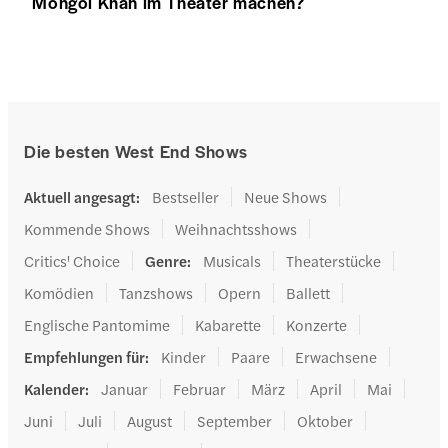
Mongol Khan im Theater machen?
Die besten West End Shows
Aktuell angesagt
:
Bestseller
Neue Shows
Kommende Shows
Weihnachtsshows
Critics' Choice
Genre
:
Musicals
Theaterstücke
Komödien
Tanzshows
Opern
Ballett
Englische Pantomime
Kabarette
Konzerte
Empfehlungen für
:
Kinder
Paare
Erwachsene
Kalender
:
Januar
Februar
März
April
Mai
Juni
Juli
August
September
Oktober