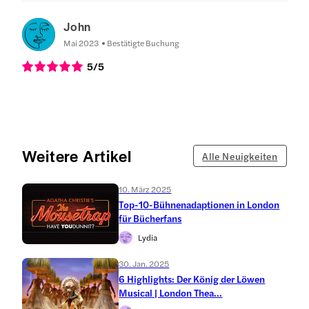
John
Mai 2023
Bestätigte Buchung
5
/5
Weitere Artikel
Alle Neuigkeiten
10. März 2025
Top-10-Bühnenadaptionen in London
für Bücherfans
Lydia
30. Jan. 2025
6 Highlights: Der König der Löwen
Musical | London Thea...