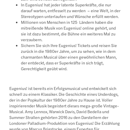
In Eugenius! hat jeder latente Superkräfte, die nur
darauf warten, entfesselt zu werden – eine Welt, in der
Stereotypen unterlaufen und Wünsche erfüllt werden.
Millionen von Menschen in 125 Ländern haben die
mitreißende Musik von Eugenius! online gehört, und
sie ist dazu bestimmt, die Bühne ein weiteres Mal zu
verzaubern.
Sichern Sie sich Ihre Eugenius! Tickets und reisen Sie
zurück in die 1980er Jahre, um zu sehen, wie in dem
charmanten Musical über einen gewöhnlichen Mann,
der entdeckt, dass er Superkräfte in sich trägt,
Gerechtigkeit geübt wird.
Eugenius! ist bereits ein Erfolgsmusical und entwickelt sich
schnell zu einem Klassiker. Die Geschichte eines Underdogs,
der in der Popkultur der 1980er Jahre zu Hause ist. Voller
inspirierender Musik begeistert dieses mega-große Vintage-
Musical. Amy Lennox, Warwick Davis, David Bedella und
Summer Strallen gehörten 2016 zu den Darstellern der
Londoner Palladium-Produktion von Eugenius! Die Erzählung
wurde von Marcus Brigstocke, einem Experten für