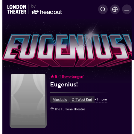
5
(
1 Bewertungen
)
Eugenius!
+
1
more
Musicals
Off West End
The Turbine Theatre