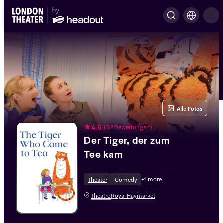
Alle Fotos
4.6
(
82 Bewertungen
)
Der Tiger, der zum
Tee kam
+
1
more
Theater
Comedy
Theatre Royal Haymarket