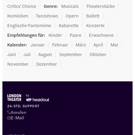
Critics' Choice
Genre
:
Musicals
Theaterstücke
Komödien
Tanzshows
Opern
Ballett
Englische Pantomime
Kabarette
Konzerte
Empfehlungen für
:
Kinder
Paare
Erwachsene
Kalender
:
Januar
Februar
März
April
Mai
Juni
Juli
August
September
Oktober
November
Dezember
24-STD. SUPPORT
Anrufen
E-Mail