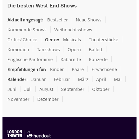
Die besten West End Shows
Aktuell angesagt
:
Bestseller
Neue Shows
Kommende Shows
Weihnachtsshows
Critics' Choice
Genre
:
Musicals
Theaterstücke
Komödien
Tanzshows
Opern
Ballett
Englische Pantomime
Kabarette
Konzerte
Empfehlungen für
:
Kinder
Paare
Erwachsene
Kalender
:
Januar
Februar
März
April
Mai
Juni
Juli
August
September
Oktober
November
Dezember