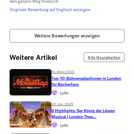
den ganzen Weg hindurch
Originale Bewertung auf Englisch anzeigen
Weitere Bewertungen anzeigen
Weitere Artikel
Alle Neuigkeiten
10. März 2025
Top-10-Bühnenadaptionen in London
für Bücherfans
Lydia
30. Jan. 2025
6 Highlights: Der König der Löwen
Musical | London Thea...
Lydia