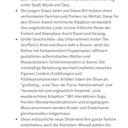
voller Spaß, Musik und Tanz.
Die jungen Smed Janet und Smoo Bill trotzen ihren
verfeindeten Familien und fliehen ins Weltall. Diese für
den Olivier Award nominierte Adaption verwandelt
ihre unglückliche Liebe in eine fröhliche Reise der
Einheit und Akzeptanz durch Raum und Gesang.
Große Geschichten -das Unternehmen hinter
The
Gruffalo's Kind
und
Room with a Broom-
setzt die
Bühne mit fantasievollem Puppenspiel, raffiniert
gestalteten außerirdischen Welten und
Wasserpistolen-Schleimmonstern in Szene. Die
vierköpfige Besetzung wechselt mühelos zwischen
Figuren, Liedern, Erzählungen und
Publikumsmomenten. Kritiker loben die Show als
"großartig... eine Tour-de-Force-Familienshow" und
"bezaubernd und unglaublich fesselnd... eine
wunderschöne Adaption." Mit interaktiven Gags,
frechen Monsterkonstruktionen und eingängigen
Musicalnummern werden Kinder und Erwachsene
gleichermaßen mitgerissen.
Diese erstaunliche neue Show wird Ihre ganze Familie
unterhalten, auch die Kleinsten. Worauf warten Sie