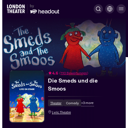
4.6
(
110 Bewertungen
)
Die Smeds und die
Smoos
+
3
more
Theater
Comedy
Lyric Theatre