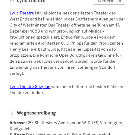
Lyric Theatre
Weiterlesen
Lyric Theatre
ist vielleicht eines der ältesten Theater des
West Ends und befindet sich in der Shaftesbury Avenue in der
City of Westminster. Das Theater öffnete seine Türen am 17.
Dezember 1888 und war ursprünglich auf Musical-
Produktionen spezialisiert. Entworfen wurde es von dem
renommierten Architekten C. J. Phipps für den Produzenten
Henry Leslie erbaut wurde, hat es eine Kapazität von 915
Sitzplätzen. Die komische Oper Dorothy, deren Gewinne für
den Bau des Gebäudes verwendet wurden, wurde für die
Einweihung des Theaters von ihrem vorherigen Standort
verlegt.
Lyric Theatre Sitzplan
wird Ihnen helfen, die besten Plätze im
Theater zu finden.
Wegbeschreibung
Adresse:
29 Shaftesbury Ave, London W1D 7ES, Vereinigtes
Königreich
U-Bahn
: Die nächstgelegenen U-Bahn-Stationen sind